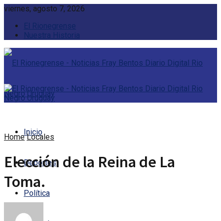
viernes, agosto 7, 2026
El Rionegrense
Nuestra Historia
Inicio
Home
Locales
Elección de la Reina de La
Deportes
Toma.
Política