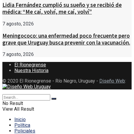
Lidia Fernández cumplió su sueño y se recibió de
médica: “Me caí, volví, me caí, volví”
7 agosto, 2026
Meningococo: una enfermedad poco frecuente pero
grave que Uruguay busca prevenir con la vacunación.
7 agosto, 2026
El Rionegrense
Nuestra Historia
© 2020 El Rionegrense - Río Negro, Uruguay -
Diseño Web
:
No Result
View All Result
Inicio
Política
Policiales