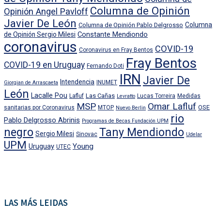
Columna de Opinión
Opinión Angel Pavloff
Javier De León
Columna
Columna de Opinión Pablo Delgrosso
Constante Mendiondo
de Opinión Sergio Milesi
coronavirus
COVID-19
Coronavirus en Fray Bentos
Fray Bentos
COVID-19 en Uruguay
Fernando Doti
IRN
Javier De
Intendencia
INUMET
Giorgian de Arrascaeta
León
Lacalle Pou
Las Cañas
Lafluf
Lucas Torreira
Medidas
Levratto
MSP
Omar Lafluf
OSE
sanitarias por Coronavirus
MTOP
Nuevo Berlin
rio
Pablo Delgrosso Abrinis
Programas de Becas Fundación UPM
negro
Tany Mendiondo
Sergio Milesi
Sinovac
Udelar
UPM
Uruguay
Young
UTEC
LAS MÁS LEIDAS