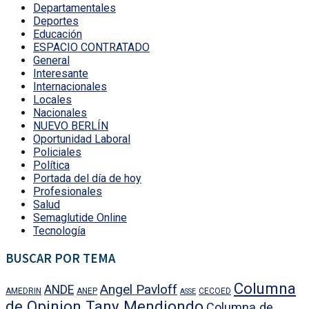
Departamentales
Deportes
Educación
ESPACIO CONTRATADO
General
Interesante
Internacionales
Locales
Nacionales
NUEVO BERLÍN
Oportunidad Laboral
Policiales
Política
Portada del día de hoy
Profesionales
Salud
Semaglutide Online
Tecnología
BUSCAR POR TEMA
Columna
Angel Pavloff
ANDE
AMEDRIN
ANEP
CECOED
ASSE
de Opinion Tany Mendiondo
Columna de