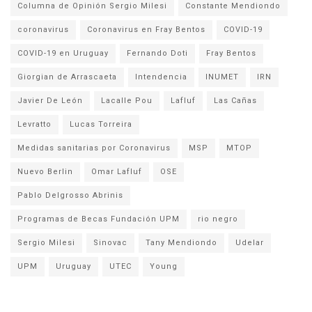
Columna de Opinión Sergio Milesi
Constante Mendiondo
coronavirus
Coronavirus en Fray Bentos
COVID-19
COVID-19 en Uruguay
Fernando Doti
Fray Bentos
Giorgian de Arrascaeta
Intendencia
INUMET
IRN
Javier De León
Lacalle Pou
Lafluf
Las Cañas
Levratto
Lucas Torreira
Medidas sanitarias por Coronavirus
MSP
MTOP
Nuevo Berlin
Omar Lafluf
OSE
Pablo Delgrosso Abrinis
Programas de Becas Fundación UPM
rio negro
Sergio Milesi
Sinovac
Tany Mendiondo
Udelar
UPM
Uruguay
UTEC
Young