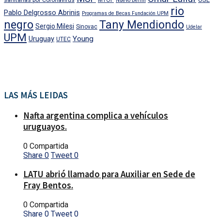
sanitarias por Coronavirus
MTOP
Nuevo Berlin
rio
Pablo Delgrosso Abrinis
Programas de Becas Fundación UPM
negro
Tany Mendiondo
Sergio Milesi
Sinovac
Udelar
UPM
Uruguay
Young
UTEC
LAS MÁS LEIDAS
Nafta argentina complica a vehículos
uruguayos.
0 Compartida
Share
0
Tweet
0
LATU abrió llamado para Auxiliar en Sede de
Fray Bentos.
0 Compartida
Share
0
Tweet
0