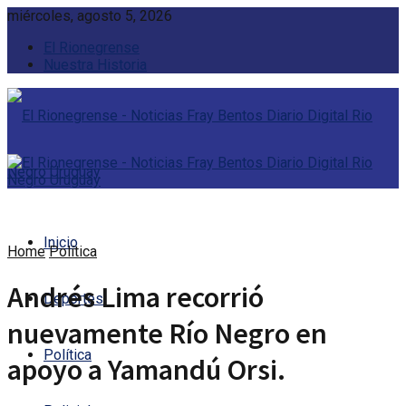
miércoles, agosto 5, 2026
El Rionegrense
Nuestra Historia
Inicio
Home
Política
Andrés Lima recorrió
Deportes
nuevamente Río Negro en
Política
apoyo a Yamandú Orsi.