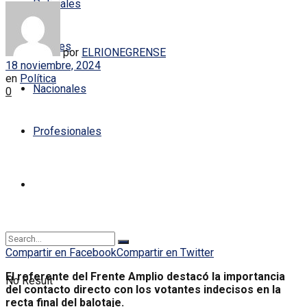
Policiales
Locales
por
ELRIONEGRENSE
18 noviembre, 2024
en
Política
Nacionales
0
Profesionales
Compartir en Facebook
Compartir en Twitter
El referente del Frente Amplio destacó la importancia
No Result
del contacto directo con los votantes indecisos en la
recta final del balotaje.