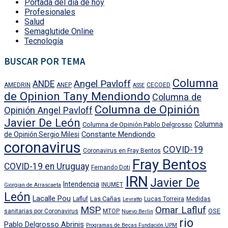
Portada del día de hoy
Profesionales
Salud
Semaglutide Online
Tecnología
BUSCAR POR TEMA
Columna
Angel Pavloff
ANDE
AMEDRIN
ANEP
CECOED
ASSE
de Opinion Tany Mendiondo
Columna de
Columna de Opinión
Opinión Angel Pavloff
Javier De León
Columna
Columna de Opinión Pablo Delgrosso
Constante Mendiondo
de Opinión Sergio Milesi
coronavirus
COVID-19
Coronavirus en Fray Bentos
Fray Bentos
COVID-19 en Uruguay
Fernando Doti
IRN
Javier De
Intendencia
INUMET
Giorgian de Arrascaeta
León
Lacalle Pou
Las Cañas
Lafluf
Lucas Torreira
Medidas
Levratto
MSP
Omar Lafluf
OSE
sanitarias por Coronavirus
MTOP
Nuevo Berlin
rio
Pablo Delgrosso Abrinis
Programas de Becas Fundación UPM