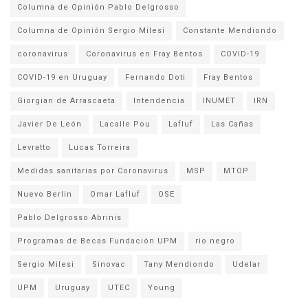
Columna de Opinión Pablo Delgrosso
Columna de Opinión Sergio Milesi
Constante Mendiondo
coronavirus
Coronavirus en Fray Bentos
COVID-19
COVID-19 en Uruguay
Fernando Doti
Fray Bentos
Giorgian de Arrascaeta
Intendencia
INUMET
IRN
Javier De León
Lacalle Pou
Lafluf
Las Cañas
Levratto
Lucas Torreira
Medidas sanitarias por Coronavirus
MSP
MTOP
Nuevo Berlin
Omar Lafluf
OSE
Pablo Delgrosso Abrinis
Programas de Becas Fundación UPM
rio negro
Sergio Milesi
Sinovac
Tany Mendiondo
Udelar
UPM
Uruguay
UTEC
Young