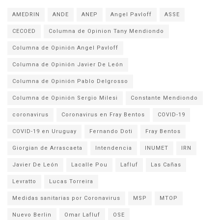
AMEDRIN
ANDE
ANEP
Angel Pavloff
ASSE
CECOED
Columna de Opinion Tany Mendiondo
Columna de Opinión Angel Pavloff
Columna de Opinión Javier De León
Columna de Opinión Pablo Delgrosso
Columna de Opinión Sergio Milesi
Constante Mendiondo
coronavirus
Coronavirus en Fray Bentos
COVID-19
COVID-19 en Uruguay
Fernando Doti
Fray Bentos
Giorgian de Arrascaeta
Intendencia
INUMET
IRN
Javier De León
Lacalle Pou
Lafluf
Las Cañas
Levratto
Lucas Torreira
Medidas sanitarias por Coronavirus
MSP
MTOP
Nuevo Berlin
Omar Lafluf
OSE