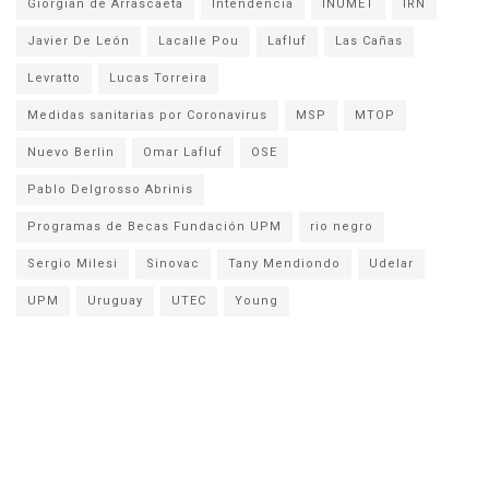
Giorgian de Arrascaeta
Intendencia
INUMET
IRN
Javier De León
Lacalle Pou
Lafluf
Las Cañas
Levratto
Lucas Torreira
Medidas sanitarias por Coronavirus
MSP
MTOP
Nuevo Berlin
Omar Lafluf
OSE
Pablo Delgrosso Abrinis
Programas de Becas Fundación UPM
rio negro
Sergio Milesi
Sinovac
Tany Mendiondo
Udelar
UPM
Uruguay
UTEC
Young