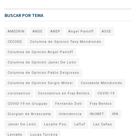
BUSCAR POR TEMA
AMEDRIN
ANDE
ANEP
Angel Pavloff
ASSE
CECOED
Columna de Opinion Tany Mendiondo
Columna de Opinión Angel Pavloff
Columna de Opinión Javier De León
Columna de Opinión Pablo Delgrosso
Columna de Opinión Sergio Milesi
Constante Mendiondo
coronavirus
Coronavirus en Fray Bentos
COVID-19
COVID-19 en Uruguay
Fernando Doti
Fray Bentos
Giorgian de Arrascaeta
Intendencia
INUMET
IRN
Javier De León
Lacalle Pou
Lafluf
Las Cañas
Levratto
Lucas Torreira