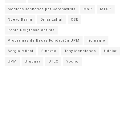
Medidas sanitarias por Coronavirus
MSP
MTOP
Nuevo Berlin
Omar Lafluf
OSE
Pablo Delgrosso Abrinis
Programas de Becas Fundación UPM
rio negro
Sergio Milesi
Sinovac
Tany Mendiondo
Udelar
UPM
Uruguay
UTEC
Young