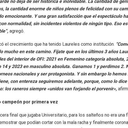
rde no deja de ser histórica e inolvidable. La cantidad de gent
as, la cantidad enorme de niños plenos de felicidad con su cam
do emocionante. Y una gran satisfacción que el espectáculo h
con normalidad, sin incidentes violentos de ningún tipo. Eso e
le”,
agregó.
ó el crecimiento que ha tenido Laureles como institución.
“Como
o mucho en este camino. Fijate que en los últimos 3 años Laur
les del interior de OFI: 2021 en Femenino categoría absoluta,
 14 y 2023 en masculino absoluta. Ganamos 1 y perdimos 2. No
orneos nacionales y ser protagonista. Y sin embargo lo hemos 
viene, con entereza seguiremos adelante, porque, como lo dice
: los raneros siempre «unidos van forjando el porvenir»,
afir
io campeón por primera vez
rcera final que jugaba Universitario, para los salteños no era una f
emostrar que podían cortar con la mala racha y finalmente coron