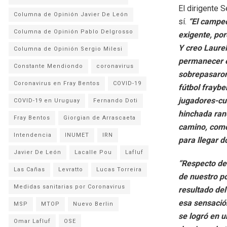
El dirigente 
Columna de Opinión Javier De León
sí.
“El campe
Columna de Opinión Pablo Delgrosso
exigente, por
Y creo Laurel
Columna de Opinión Sergio Milesi
permanecer en
Constante Mendiondo
coronavirus
sobrepasaron 
Coronavirus en Fray Bentos
COVID-19
fútbol frayb
jugadores-cue
COVID-19 en Uruguay
Fernando Doti
hinchada ran
Fray Bentos
Giorgian de Arrascaeta
camino, como
Intendencia
INUMET
IRN
para llegar 
Javier De León
Lacalle Pou
Lafluf
“Respecto del
Las Cañas
Levratto
Lucas Torreira
de nuestro po
Medidas sanitarias por Coronavirus
resultado del
esa sensación
MSP
MTOP
Nuevo Berlin
se logró en un
Omar Lafluf
OSE