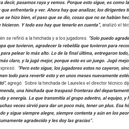
a decir, pasamos raya y vemos. Porque esto sigue, es como la 
que enfrentarla y ver. Ahora hay que analizar, los dirigentes 
que se hizo bien, el paso que se dio, cosas que no se habían he
 hicieron. Y todo eso hay que tenerlo en cuenta”,
analizó el té
én se refirió a la hinchada y a los jugadores.
“Solo puedo agrade
opa que tuvieron, agradecer la rebeldía que tuvieron para rec
 para pelear lo más alto. Lo de la final última, entregaron todo,
más claro, y la jugó mejor, porque esto es un juego. Jugó mejor
xpresó.
“Pero esto sigue, los jugadores estos no cayeron, sin
ienen todo para revertir esto y en unos meses nuevamente est
tó”
, agregó. Sobre la hinchada de Laureles el director técnico di
emenda, una hinchada que traspasó fronteras del departament
a y energía. La que transmitía al grupo adentro, al equipo, y 
chas veces sirvió para dar un poco más, tener un plus. Esa h
do y sigue siempre alegre, siempre contenta y aún en los peo
mamente agradecido y les doy las gracias”.