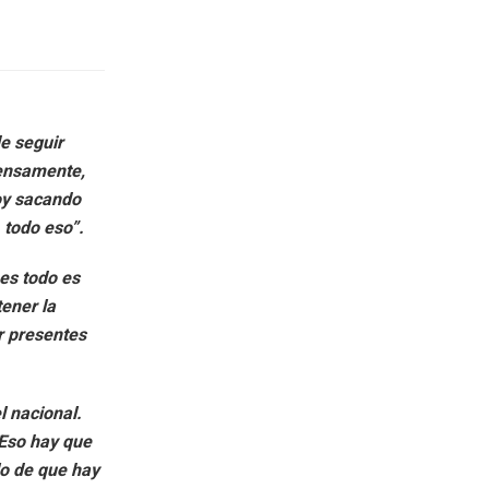
de seguir
tensamente,
voy sacando
 todo eso”.
nes todo es
tener la
r presentes
l nacional.
 Eso hay que
llo de que hay