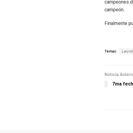
campeones del 
campeón.
Finalmente pu
Temas:
Laure
Noticia Anteri
7ma fecha