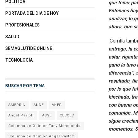
POLÍTICA
que tener par
Entonces hay 
PORTADA DEL DÍA DE HOY
analizar, lo 
PROFESIONALES
ahora, que se
SALUD
Cerrilla tambi
entrega, la c
SEMAGLUTIDE ONLINE
estar vigente
TECNOLOGÍA
ganó la tuvo 
diferencia”,
e
resultado, t
BUSCAR POR TEMA
por lo que fal
hinchada, tr
con buena ond
AMEDRIN
ANDE
ANEP
comunión. Mu
Angel Pavloff
ASSE
CECOED
sigue crecien
Columna de Opinion Tany Mendiondo
momentos. Su
Columna de Opinión Angel Pavloff