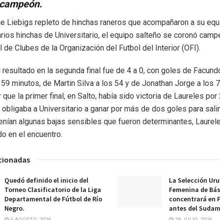
 campeón.
e Liebigs repleto de hinchas raneros que acompañaron a su equ
rios hinchas de Universitario, el equipo salteño se coronó camp
 de Clubes de la Organización del Futbol del Interior (OFI).
l resultado en la segunda final fue de 4 a 0, con goles de Facund
s 59 minutos, de Martin Silva a los 54 y de Jonathan Jorge a los 
que la primer final, en Salto, había sido victoria de Laureles por 
 obligaba a Universitario a ganar por más de dos goles para sal
enían algunas bajas sensibles que fueron determinantes, Laurel
o en el encuentro.
acionadas
Quedó definido el inicio del
La Selección Ur
Torneo Clasificatorio de la Liga
Femenina de Bá
Departamental de Fútbol de Río
concentrará en 
Negro.
antes del Sudam
5 AGOSTO, 2026
29 JULIO, 2026