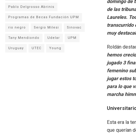
domingo de ta
Pablo Delgrosso Abrinis
de las tribun
Laureles. To
Programas de Becas Fundación UPM
transcurrido 
rio negro
Sergio Milesi
Sinovac
muy destacab
Tany Mendiondo
Udelar
UPM
Roldán destac
Uruguay
UTEC
Young
hemos crecid
jugado 3 fina
femenino sub
jugar estos t
para lo que 
marcha himno
Universitar
Esta era la te
que querían d