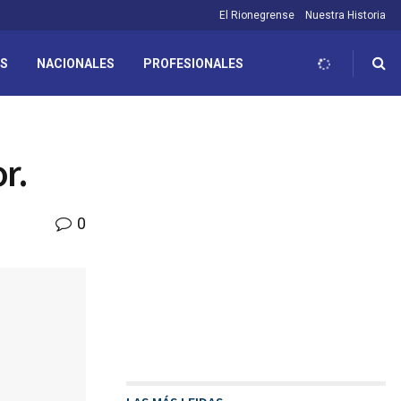
El Rionegrense
Nuestra Historia
ES
NACIONALES
PROFESIONALES
r.
0