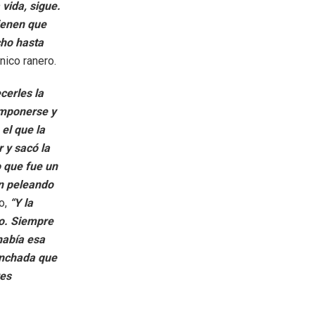
vida, sigue.
tienen que
cho hasta
cnico ranero.
cerles la
omponerse y
 el que la
 y sacó la
o que fue un
én peleando
jo,
“Y la
o. Siempre
había esa
inchada que
res