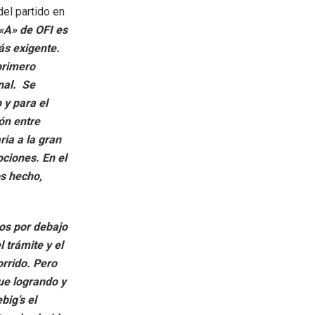
del partido en
«A» de OFI es
ás exigente.
primero
inal. Se
 y para el
ón entre
ia a la gran
ciones. En el
s hecho,
mos por debajo
 trámite y el
orrido. Pero
ue logrando y
big’s el