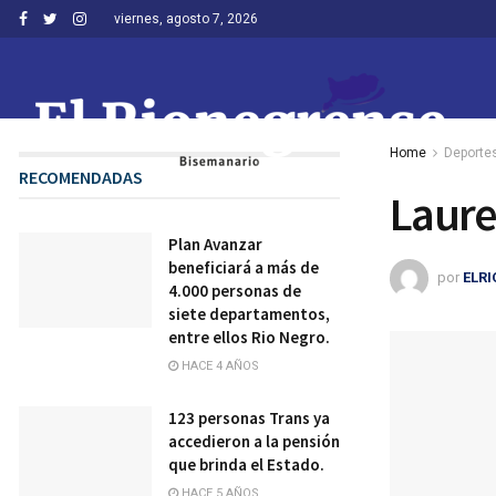
viernes, agosto 7, 2026
Home
Deporte
RECOMENDADAS
Laure
Plan Avanzar
beneficiará a más de
por
ELR
4.000 personas de
siete departamentos,
entre ellos Rio Negro.
HACE 4 AÑOS
123 personas Trans ya
accedieron a la pensión
que brinda el Estado.
HACE 5 AÑOS