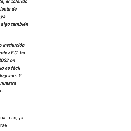
e, el colorido
iseta de
aya
s algo también
 institución
eles F.C. ha
 2022 en
 es fácil
logrado. Y
 nuestra
mó.
inal más, ya
arse