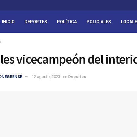
INICIO
DEPORTES
POLÍTICA
POLICIALES
LOCAL
s
les vicecampeón del interio
IONEGRENSE
12 agosto, 2023
en
Deportes