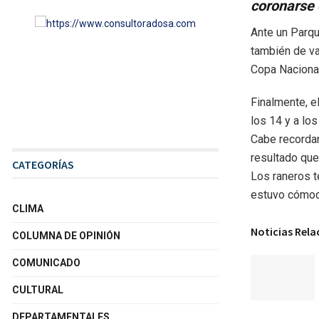
coronarse
Ante un Parqu
también de va
Copa Nacional
Finalmente, e
los 14 y a lo
Cabe recordar 
resultado que
CATEGORÍAS
Los raneros t
estuvo cómod
CLIMA
Noticias Rel
COLUMNA DE OPINIÓN
COMUNICADO
CULTURAL
DEPARTAMENTALES