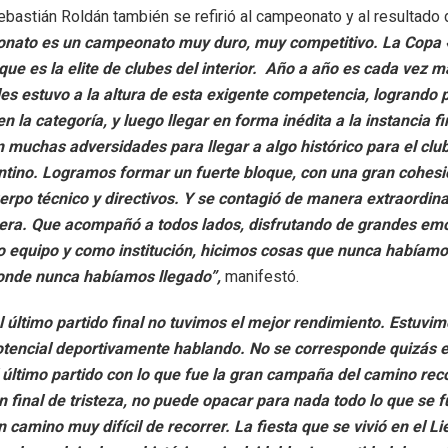
Sebastián Roldán también se refirió al campeonato y al resultado 
onato es un campeonato muy duro, muy competitivo. La Copa 
que es la elite de clubes del interior. Año a año es cada vez m
es estuvo a la altura de esta exigente competencia, logrando 
 la categoría, y luego llegar en forma inédita a la instancia f
muchas adversidades para llegar a algo histórico para el club
entino. Logramos formar un fuerte bloque, con una gran cohesi
rpo técnico y directivos. Y se contagió de manera extraordinar
era. Que acompañó a todos lados, disfrutando de grandes emo
 equipo y como institución, hicimos cosas que nunca habíamo
donde nunca habíamos llegado”,
manifestó.
 último partido final no tuvimos el mejor rendimiento. Estuvi
tencial deportivamente hablando. No se corresponde quizás el
 último partido con lo que fue la gran campaña del camino rec
 final de tristeza, no puede opacar para nada todo lo que se f
 camino muy difícil de recorrer. La fiesta que se vivió en el Lie