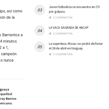
Joven futbolista se encuentra en CTI
ipo, así como
por golpiza.
eón de la
0 COMPARTIDA
LA VACA SAGRADA DE ANCAP
0 COMPARTIDA
o Barrientos a
74 minutos.
La superluna «Rosa» se podrá disfrutar
2 a 1,
el 26 de abril en Uruguay.
ir campeón.
0 COMPARTIDA
es nunca
uguaya
squetbol
Fray Bentos
ericano.