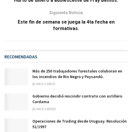
Hurto de dinero a adolescente de Fray Bentos.
Siguiente Noticia
Este fin de semana se juega la 4ta fecha en
formativas.
RECOMENDADAS
Más de 250 trabajadores forestales colaboran en
los incendios de Rio Negro y Paysandú.
HACE 5 AÑOS
Gobierno decidió rescindir contrato con astillero
Cardama
HACE 6 MESES
Operaciones de Trading desde Uruguay. Resolución
51/1997