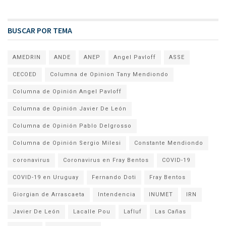
BUSCAR POR TEMA
AMEDRIN
ANDE
ANEP
Angel Pavloff
ASSE
CECOED
Columna de Opinion Tany Mendiondo
Columna de Opinión Angel Pavloff
Columna de Opinión Javier De León
Columna de Opinión Pablo Delgrosso
Columna de Opinión Sergio Milesi
Constante Mendiondo
coronavirus
Coronavirus en Fray Bentos
COVID-19
COVID-19 en Uruguay
Fernando Doti
Fray Bentos
Giorgian de Arrascaeta
Intendencia
INUMET
IRN
Javier De León
Lacalle Pou
Lafluf
Las Cañas