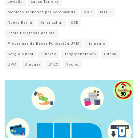
Levratto
Lucas Torreira
Medidas sanitarias por Coronavirus
MSP
MTOP
Nuevo Berlin
Omar Lafluf
OSE
Pablo Delgrosso Abrinis
Programas de Becas Fundación UPM
rio negro
Sergio Milesi
Sinovac
Tany Mendiondo
Udelar
UPM
Uruguay
UTEC
Young