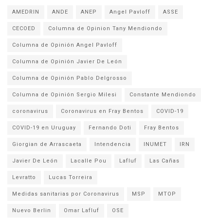
AMEDRIN
ANDE
ANEP
Angel Pavloff
ASSE
CECOED
Columna de Opinion Tany Mendiondo
Columna de Opinión Angel Pavloff
Columna de Opinión Javier De León
Columna de Opinión Pablo Delgrosso
Columna de Opinión Sergio Milesi
Constante Mendiondo
coronavirus
Coronavirus en Fray Bentos
COVID-19
COVID-19 en Uruguay
Fernando Doti
Fray Bentos
Giorgian de Arrascaeta
Intendencia
INUMET
IRN
Javier De León
Lacalle Pou
Lafluf
Las Cañas
Levratto
Lucas Torreira
Medidas sanitarias por Coronavirus
MSP
MTOP
Nuevo Berlin
Omar Lafluf
OSE