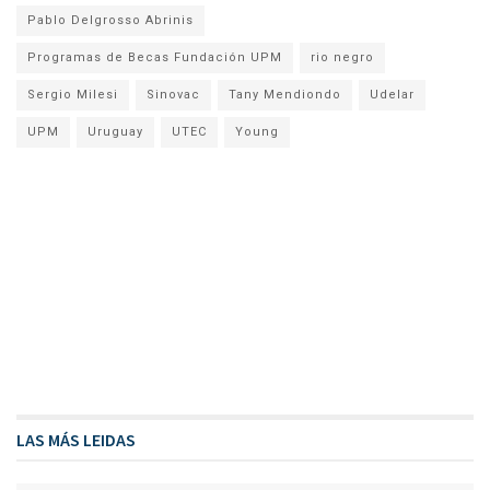
Pablo Delgrosso Abrinis
Programas de Becas Fundación UPM
rio negro
Sergio Milesi
Sinovac
Tany Mendiondo
Udelar
UPM
Uruguay
UTEC
Young
LAS MÁS LEIDAS