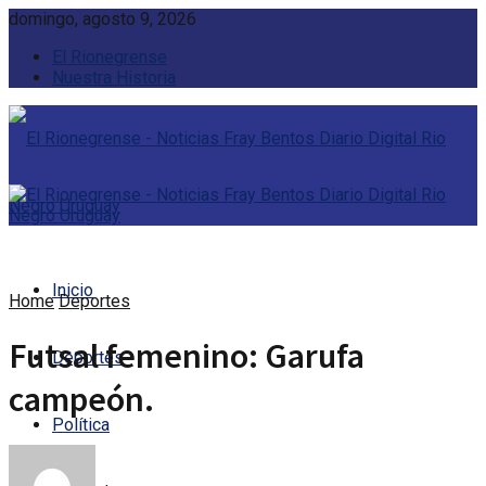
domingo, agosto 9, 2026
El Rionegrense
Nuestra Historia
Inicio
Home
Deportes
Futsal femenino: Garufa
Deportes
campeón.
Política