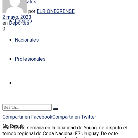
Policiales
por
ELRIONEGRENSE
2 mayo, 2023
Locales
en
Deportes
0
Nacionales
Profesionales
Compartir en Facebook
Compartir en Twitter
No Result
Este fin de semana en la localidad de Young, se disputó el
torneo regional de Copa Nacional F7 Uruguay. De este