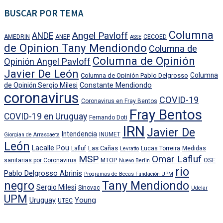
BUSCAR POR TEMA
Columna
Angel Pavloff
ANDE
AMEDRIN
ANEP
CECOED
ASSE
de Opinion Tany Mendiondo
Columna de
Columna de Opinión
Opinión Angel Pavloff
Javier De León
Columna
Columna de Opinión Pablo Delgrosso
Constante Mendiondo
de Opinión Sergio Milesi
coronavirus
COVID-19
Coronavirus en Fray Bentos
Fray Bentos
COVID-19 en Uruguay
Fernando Doti
IRN
Javier De
Intendencia
INUMET
Giorgian de Arrascaeta
León
Lacalle Pou
Las Cañas
Lafluf
Lucas Torreira
Medidas
Levratto
MSP
Omar Lafluf
OSE
sanitarias por Coronavirus
MTOP
Nuevo Berlin
rio
Pablo Delgrosso Abrinis
Programas de Becas Fundación UPM
negro
Tany Mendiondo
Sergio Milesi
Sinovac
Udelar
UPM
Uruguay
Young
UTEC