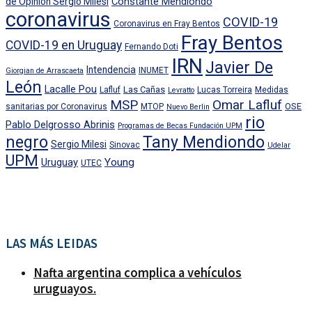
Constante Mendiondo
de Opinión Sergio Milesi
coronavirus
COVID-19
Coronavirus en Fray Bentos
Fray Bentos
COVID-19 en Uruguay
Fernando Doti
IRN
Javier De
Intendencia
INUMET
Giorgian de Arrascaeta
León
Lacalle Pou
Las Cañas
Lafluf
Lucas Torreira
Medidas
Levratto
MSP
Omar Lafluf
OSE
sanitarias por Coronavirus
MTOP
Nuevo Berlin
rio
Pablo Delgrosso Abrinis
Programas de Becas Fundación UPM
negro
Tany Mendiondo
Sergio Milesi
Sinovac
Udelar
UPM
Uruguay
Young
UTEC
LAS MÁS LEIDAS
Nafta argentina complica a vehículos
uruguayos.