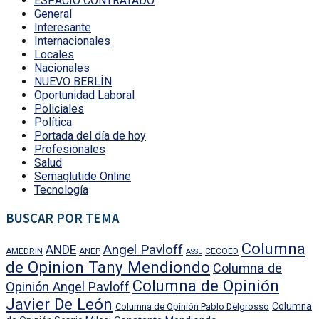
ESPACIO CONTRATADO
General
Interesante
Internacionales
Locales
Nacionales
NUEVO BERLÍN
Oportunidad Laboral
Policiales
Política
Portada del día de hoy
Profesionales
Salud
Semaglutide Online
Tecnología
BUSCAR POR TEMA
Columna
Angel Pavloff
ANDE
AMEDRIN
ANEP
CECOED
ASSE
de Opinion Tany Mendiondo
Columna de
Columna de Opinión
Opinión Angel Pavloff
Javier De León
Columna
Columna de Opinión Pablo Delgrosso