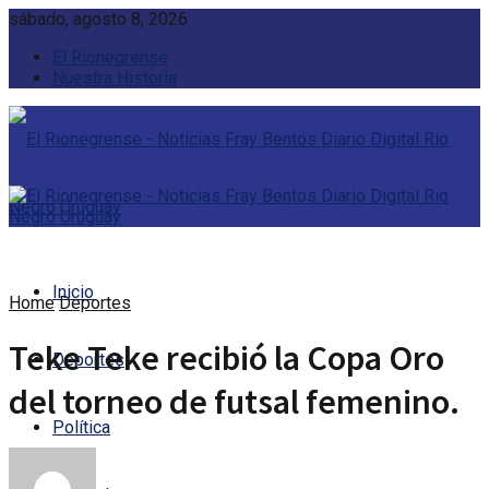
sábado, agosto 8, 2026
El Rionegrense
Nuestra Historia
Inicio
Home
Deportes
Teke Teke recibió la Copa Oro
Deportes
del torneo de futsal femenino.
Política