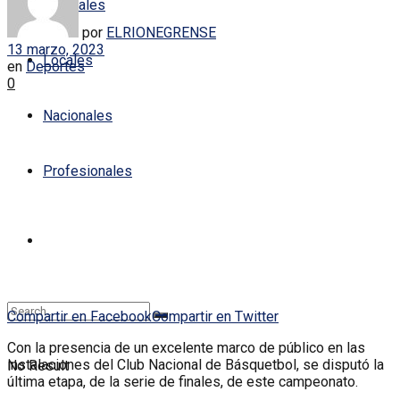
Policiales
por
ELRIONEGRENSE
13 marzo, 2023
Locales
en
Deportes
0
Nacionales
Profesionales
Compartir en Facebook
Compartir en Twitter
Con la presencia de un excelente marco de público en las
instalaciones del Club Nacional de Básquetbol, se disputó la
No Result
última etapa, de la serie de finales, de este campeonato.