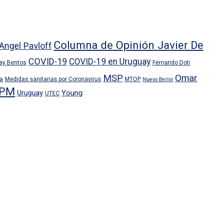
Columna de Opinión Javier De
Angel Pavloff
COVID-19
COVID-19 en Uruguay
ray Bentos
Fernando Doti
MSP
Omar
ra
Medidas sanitarias por Coronavirus
MTOP
Nuevo Berlin
PM
Uruguay
Young
UTEC