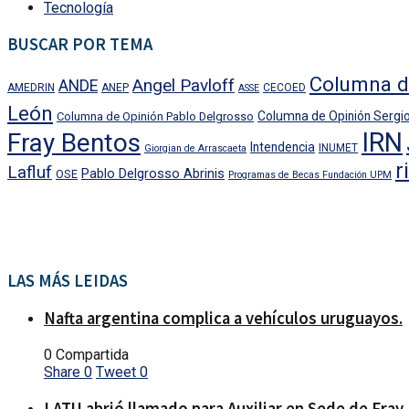
Tecnología
BUSCAR POR TEMA
Columna d
Angel Pavloff
ANDE
AMEDRIN
ANEP
CECOED
ASSE
León
Columna de Opinión Sergio
Columna de Opinión Pablo Delgrosso
IRN
Fray Bentos
Intendencia
INUMET
Giorgian de Arrascaeta
r
Lafluf
Pablo Delgrosso Abrinis
OSE
Programas de Becas Fundación UPM
LAS MÁS LEIDAS
Nafta argentina complica a vehículos uruguayos.
0 Compartida
Share
0
Tweet
0
LATU abrió llamado para Auxiliar en Sede de Fray