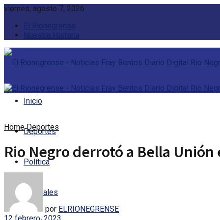
viernes, agosto 7, 2026
El Rionegrense
Nuestra Historia
Inicio
Home
Deportes
Deportes
Rio Negro derrotó a Bella Unión 
Política
Policiales
por
ELRIONEGRENSE
12 febrero, 2023