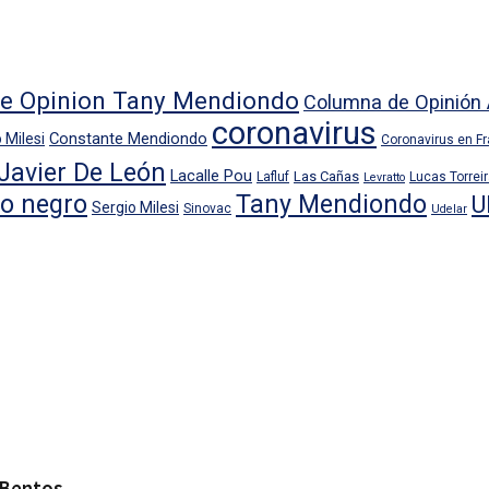
e Opinion Tany Mendiondo
Columna de Opinión 
coronavirus
Constante Mendiondo
 Milesi
Coronavirus en F
Javier De León
Lacalle Pou
Las Cañas
Lafluf
Lucas Torrei
Levratto
io negro
Tany Mendiondo
U
Sergio Milesi
Sinovac
Udelar
 Bentos.