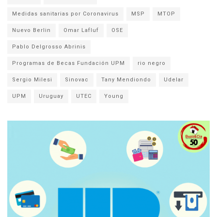
Medidas sanitarias por Coronavirus
MSP
MTOP
Nuevo Berlin
Omar Lafluf
OSE
Pablo Delgrosso Abrinis
Programas de Becas Fundación UPM
rio negro
Sergio Milesi
Sinovac
Tany Mendiondo
Udelar
UPM
Uruguay
UTEC
Young