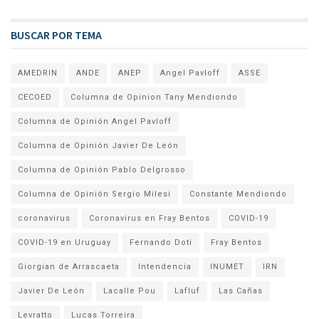
BUSCAR POR TEMA
AMEDRIN
ANDE
ANEP
Angel Pavloff
ASSE
CECOED
Columna de Opinion Tany Mendiondo
Columna de Opinión Angel Pavloff
Columna de Opinión Javier De León
Columna de Opinión Pablo Delgrosso
Columna de Opinión Sergio Milesi
Constante Mendiondo
coronavirus
Coronavirus en Fray Bentos
COVID-19
COVID-19 en Uruguay
Fernando Doti
Fray Bentos
Giorgian de Arrascaeta
Intendencia
INUMET
IRN
Javier De León
Lacalle Pou
Lafluf
Las Cañas
Levratto
Lucas Torreira