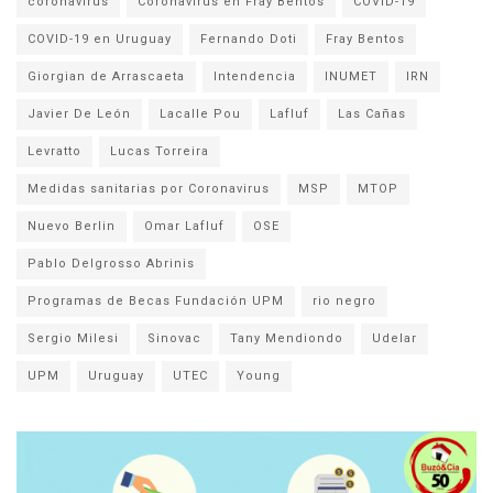
coronavirus
Coronavirus en Fray Bentos
COVID-19
COVID-19 en Uruguay
Fernando Doti
Fray Bentos
Giorgian de Arrascaeta
Intendencia
INUMET
IRN
Javier De León
Lacalle Pou
Lafluf
Las Cañas
Levratto
Lucas Torreira
Medidas sanitarias por Coronavirus
MSP
MTOP
Nuevo Berlin
Omar Lafluf
OSE
Pablo Delgrosso Abrinis
Programas de Becas Fundación UPM
rio negro
Sergio Milesi
Sinovac
Tany Mendiondo
Udelar
UPM
Uruguay
UTEC
Young