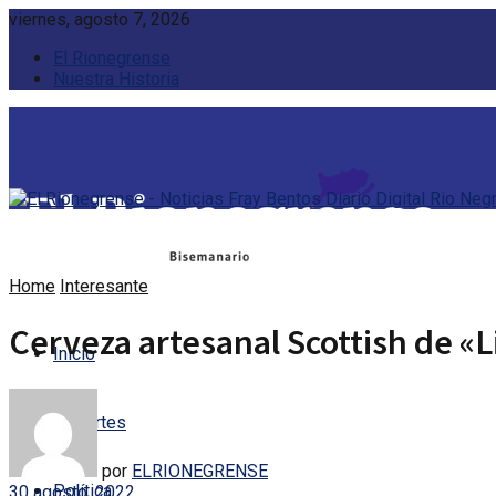
viernes, agosto 7, 2026
El Rionegrense
Nuestra Historia
Home
Interesante
Cerveza artesanal Scottish de «
Inicio
Deportes
por
ELRIONEGRENSE
Política
30 agosto, 2022