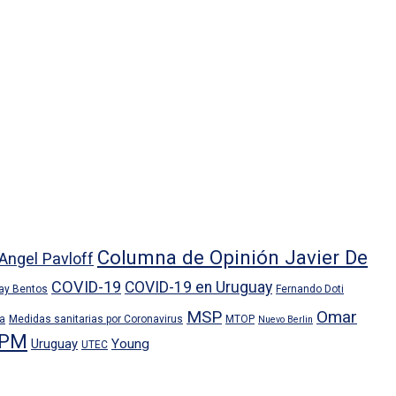
Columna de Opinión Javier De
Angel Pavloff
COVID-19
COVID-19 en Uruguay
ray Bentos
Fernando Doti
MSP
Omar
ra
Medidas sanitarias por Coronavirus
MTOP
Nuevo Berlin
PM
Uruguay
Young
UTEC