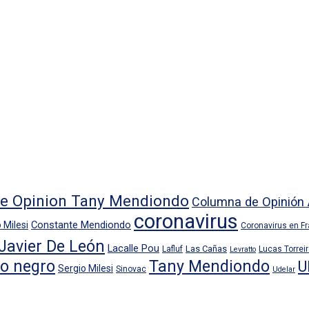
e Opinion Tany Mendiondo
Columna de Opinión 
coronavirus
Constante Mendiondo
 Milesi
Coronavirus en F
Javier De León
Lacalle Pou
Las Cañas
Lafluf
Lucas Torrei
Levratto
io negro
Tany Mendiondo
U
Sergio Milesi
Sinovac
Udelar