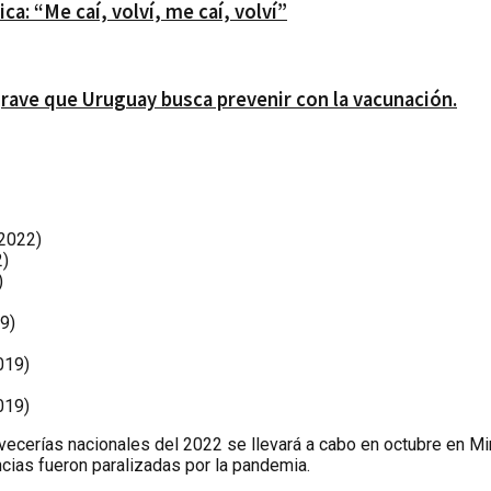
a: “Me caí, volví, me caí, volví”
ave que Uruguay busca prevenir con la vacunación.
 2022)
2)
)
9)
019)
019)
ecerías nacionales del 2022 se llevará a cabo en octubre en Mi
ias fueron paralizadas por la pandemia.