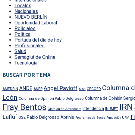
Locales
Nacionales
NUEVO BERLÍN
Oportunidad Laboral
Policiales
Política
Portada del día de hoy
Profesionales
Salud
Semaglutide Online
Tecnología
BUSCAR POR TEMA
Columna d
Angel Pavloff
ANDE
AMEDRIN
ANEP
CECOED
ASSE
León
Columna de Opinión Sergio
Columna de Opinión Pablo Delgrosso
IRN
Fray Bentos
Intendencia
INUMET
Giorgian de Arrascaeta
r
Lafluf
Pablo Delgrosso Abrinis
OSE
Programas de Becas Fundación UPM