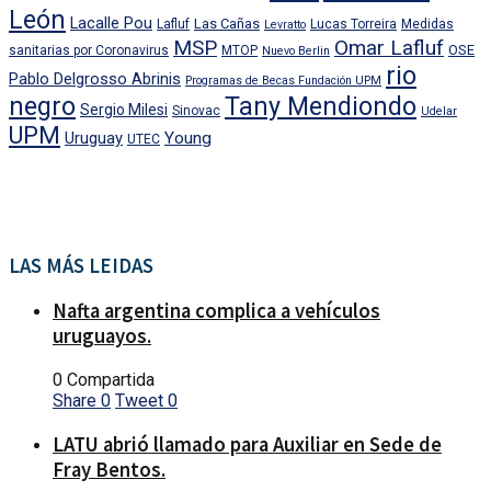
León
Lacalle Pou
Las Cañas
Lafluf
Lucas Torreira
Medidas
Levratto
MSP
Omar Lafluf
OSE
sanitarias por Coronavirus
MTOP
Nuevo Berlin
rio
Pablo Delgrosso Abrinis
Programas de Becas Fundación UPM
negro
Tany Mendiondo
Sergio Milesi
Sinovac
Udelar
UPM
Uruguay
Young
UTEC
LAS MÁS LEIDAS
Nafta argentina complica a vehículos
uruguayos.
0 Compartida
Share
0
Tweet
0
LATU abrió llamado para Auxiliar en Sede de
Fray Bentos.