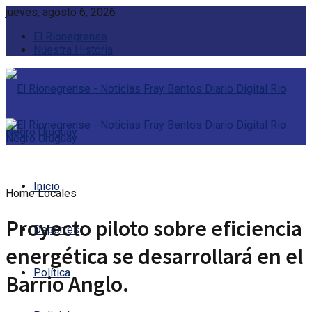
jueves, agosto 6, 2026
El Rionegrense
Nuestra Historia
Inicio
Home
Locales
Proyecto piloto sobre eficiencia
Deportes
energética se desarrollará en el
Política
Barrio Anglo.