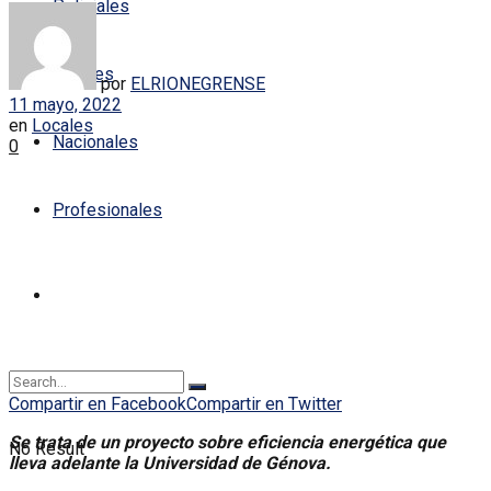
Policiales
Locales
por
ELRIONEGRENSE
11 mayo, 2022
en
Locales
Nacionales
0
Profesionales
Compartir en Facebook
Compartir en Twitter
Se trata de un proyecto sobre eficiencia energética que
No Result
lleva adelante la Universidad de Génova.