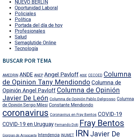
NUEVO BERLÍN
Oportunidad Laboral
Policiales
Política
Portada del día de hoy
Profesionales
Salud
Semaglutide Online
Tecnología
BUSCAR POR TEMA
Columna
Angel Pavloff
ANDE
AMEDRIN
ANEP
CECOED
ASSE
de Opinion Tany Mendiondo
Columna de
Columna de Opinión
Opinión Angel Pavloff
Javier De León
Columna
Columna de Opinión Pablo Delgrosso
Constante Mendiondo
de Opinión Sergio Milesi
coronavirus
COVID-19
Coronavirus en Fray Bentos
Fray Bentos
COVID-19 en Uruguay
Fernando Doti
IRN
Javier De
Intendencia
INUMET
Giorgian de Arrascaeta