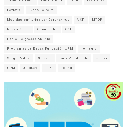
Javier De León
Lacalle Pou
Lafluf
Las Cañas
Levratto
Lucas Torreira
Medidas sanitarias por Coronavirus
MSP
MTOP
Nuevo Berlin
Omar Lafluf
OSE
Pablo Delgrosso Abrinis
Programas de Becas Fundación UPM
rio negro
Sergio Milesi
Sinovac
Tany Mendiondo
Udelar
UPM
Uruguay
UTEC
Young