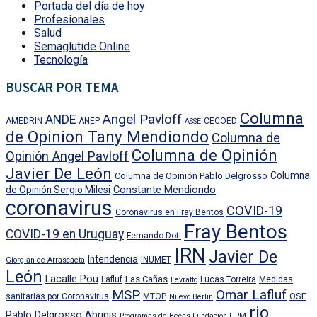
Portada del día de hoy
Profesionales
Salud
Semaglutide Online
Tecnología
BUSCAR POR TEMA
Columna
Angel Pavloff
ANDE
AMEDRIN
ANEP
CECOED
ASSE
de Opinion Tany Mendiondo
Columna de
Columna de Opinión
Opinión Angel Pavloff
Javier De León
Columna
Columna de Opinión Pablo Delgrosso
Constante Mendiondo
de Opinión Sergio Milesi
coronavirus
COVID-19
Coronavirus en Fray Bentos
Fray Bentos
COVID-19 en Uruguay
Fernando Doti
IRN
Javier De
Intendencia
INUMET
Giorgian de Arrascaeta
León
Lacalle Pou
Las Cañas
Lafluf
Lucas Torreira
Medidas
Levratto
MSP
Omar Lafluf
OSE
sanitarias por Coronavirus
MTOP
Nuevo Berlin
rio
Pablo Delgrosso Abrinis
Programas de Becas Fundación UPM