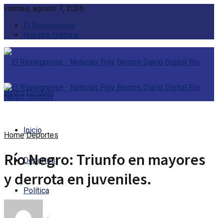
viernes, agosto 7, 2026
El Rionegrense
Nuestra Historia
Inicio
Home
Deportes
Río Negro: Triunfo en mayores
Deportes
y derrota en juveniles.
Política