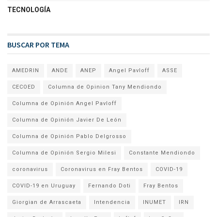
TECNOLOGÍA
BUSCAR POR TEMA
AMEDRIN
ANDE
ANEP
Angel Pavloff
ASSE
CECOED
Columna de Opinion Tany Mendiondo
Columna de Opinión Angel Pavloff
Columna de Opinión Javier De León
Columna de Opinión Pablo Delgrosso
Columna de Opinión Sergio Milesi
Constante Mendiondo
coronavirus
Coronavirus en Fray Bentos
COVID-19
COVID-19 en Uruguay
Fernando Doti
Fray Bentos
Giorgian de Arrascaeta
Intendencia
INUMET
IRN