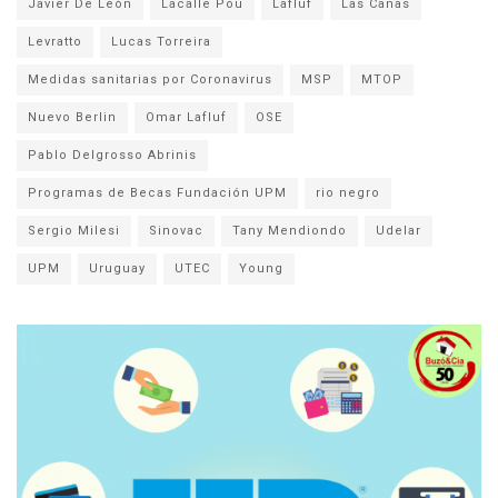
Javier De León
Lacalle Pou
Lafluf
Las Cañas
Levratto
Lucas Torreira
Medidas sanitarias por Coronavirus
MSP
MTOP
Nuevo Berlin
Omar Lafluf
OSE
Pablo Delgrosso Abrinis
Programas de Becas Fundación UPM
rio negro
Sergio Milesi
Sinovac
Tany Mendiondo
Udelar
UPM
Uruguay
UTEC
Young