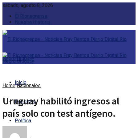
sábado, agosto 8, 2026
El Rionegrense
Nuestra Historia
Inicio
Home
Nacionales
Uruguay habilitó ingresos al
Deportes
país solo con test antígeno.
Política