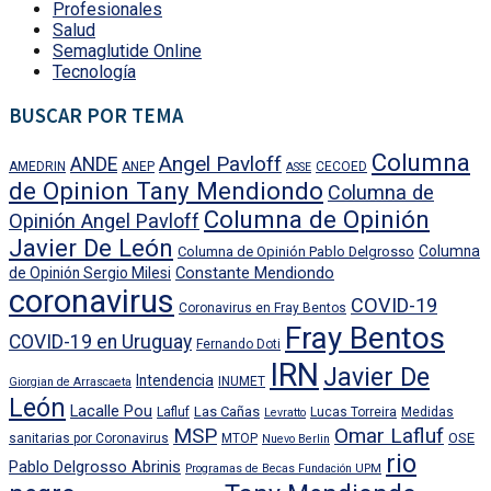
Profesionales
Salud
Semaglutide Online
Tecnología
BUSCAR POR TEMA
Columna
Angel Pavloff
ANDE
AMEDRIN
ANEP
CECOED
ASSE
de Opinion Tany Mendiondo
Columna de
Columna de Opinión
Opinión Angel Pavloff
Javier De León
Columna
Columna de Opinión Pablo Delgrosso
Constante Mendiondo
de Opinión Sergio Milesi
coronavirus
COVID-19
Coronavirus en Fray Bentos
Fray Bentos
COVID-19 en Uruguay
Fernando Doti
IRN
Javier De
Intendencia
INUMET
Giorgian de Arrascaeta
León
Lacalle Pou
Las Cañas
Lafluf
Lucas Torreira
Medidas
Levratto
MSP
Omar Lafluf
OSE
sanitarias por Coronavirus
MTOP
Nuevo Berlin
rio
Pablo Delgrosso Abrinis
Programas de Becas Fundación UPM