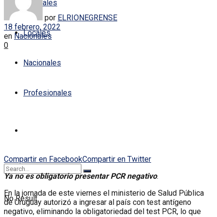
Policiales
por
ELRIONEGRENSE
18 febrero, 2022
Locales
en
Nacionales
0
Nacionales
Profesionales
Compartir en Facebook
Compartir en Twitter
Ya no es obligatorio presentar PCR negativo
.
En la jornada de este viernes el ministerio de Salud Pública
No Result
de Uruguay autorizó a ingresar al país con test antígeno
negativo, eliminando la obligatoriedad del test PCR, lo que