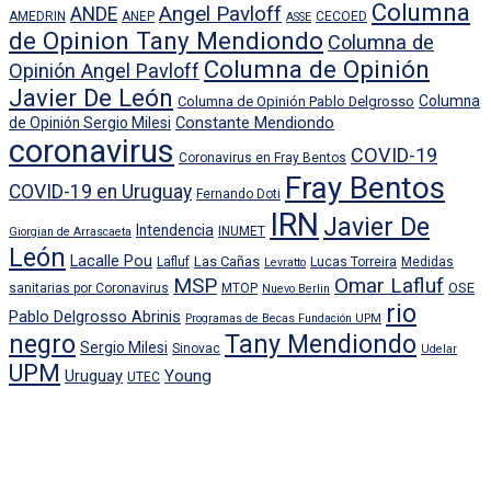
Columna
Angel Pavloff
ANDE
AMEDRIN
ANEP
CECOED
ASSE
de Opinion Tany Mendiondo
Columna de
Columna de Opinión
Opinión Angel Pavloff
Javier De León
Columna
Columna de Opinión Pablo Delgrosso
Constante Mendiondo
de Opinión Sergio Milesi
coronavirus
COVID-19
Coronavirus en Fray Bentos
Fray Bentos
COVID-19 en Uruguay
Fernando Doti
IRN
Javier De
Intendencia
INUMET
Giorgian de Arrascaeta
León
Lacalle Pou
Las Cañas
Lafluf
Lucas Torreira
Medidas
Levratto
MSP
Omar Lafluf
OSE
sanitarias por Coronavirus
MTOP
Nuevo Berlin
rio
Pablo Delgrosso Abrinis
Programas de Becas Fundación UPM
negro
Tany Mendiondo
Sergio Milesi
Sinovac
Udelar
UPM
Uruguay
Young
UTEC