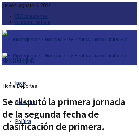
jueves, agosto 6, 2026
El Rionegrense
Nuestra Historia
Inicio
Home
Deportes
Se disputó la primera jornada
Deportes
de la segunda fecha de
Política
clasificación de primera.