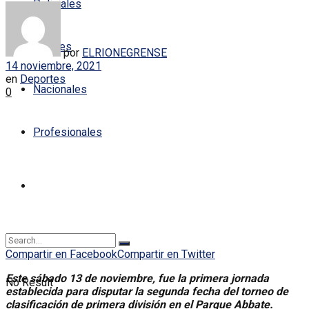
Policiales
Locales
por
ELRIONEGRENSE
14 noviembre, 2021
en
Deportes
Nacionales
0
Profesionales
Compartir en Facebook
Compartir en Twitter
Este sábado 13 de noviembre, fue la primera jornada
No Result
establecida para disputar la segunda fecha del torneo de
clasificación de primera división
en el Parque Abbate.