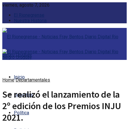
viernes, agosto 7, 2026
El Rionegrense
Nuestra Historia
Inicio
Home
Departamentales
Se realizó el lanzamiento de la
Deportes
2º edición de los Premios INJU
Política
2021.