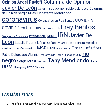
Columna de Opinión
Opinión Angel Pavloff
Javier De León
Columna
Columna de Opinión Pablo Delgrosso
Constante Mendiondo
de Opinión Sergio Milesi
coronavirus
COVID-19
Coronavirus en Fray Bentos
Fray Bentos
COVID-19 en Uruguay
Fernando Doti
IRN
Javier De
Intendencia
INUMET
Giorgian de Arrascaeta
León
Lacalle Pou
Las Cañas
Lafluf
Lucas Torreira
Medidas
Levratto
MSP
Omar Lafluf
OSE
sanitarias por Coronavirus
MTOP
Nuevo Berlin
rio
Pablo Delgrosso Abrinis
Programas de Becas Fundación UPM
negro
Tany Mendiondo
Sergio Milesi
Sinovac
Udelar
UPM
Uruguay
Young
UTEC
LAS MÁS LEIDAS
Nafta argentina complica a vehículos