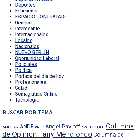
Deportes
Educación
ESPACIO CONTRATADO
General
Interesante
Internacionales
Locales
Nacionales
NUEVO BERLÍN
Oportunidad Laboral
Policiales
Política
Portada del día de hoy
Profesionales
Salud
Semaglutide Online
Tecnología
BUSCAR POR TEMA
Columna
Angel Pavloff
ANDE
AMEDRIN
ANEP
CECOED
ASSE
de Opinion Tany Mendiondo
Columna de