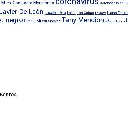
coronavirus
Constante Mendiondo
 Milesi
Coronavirus en F
Javier De León
Lacalle Pou
Las Cañas
Lafluf
Lucas Torrei
Levratto
io negro
Tany Mendiondo
U
Sergio Milesi
Sinovac
Udelar
 Bentos.
.