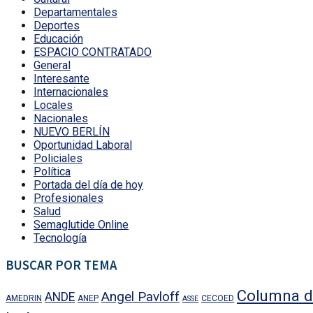
Departamentales
Deportes
Educación
ESPACIO CONTRATADO
General
Interesante
Internacionales
Locales
Nacionales
NUEVO BERLÍN
Oportunidad Laboral
Policiales
Política
Portada del día de hoy
Profesionales
Salud
Semaglutide Online
Tecnología
BUSCAR POR TEMA
Columna d
Angel Pavloff
ANDE
AMEDRIN
ANEP
CECOED
ASSE