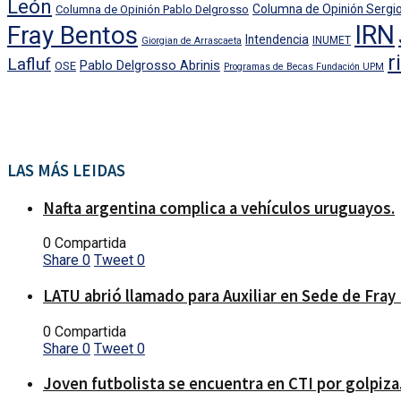
León
Columna de Opinión Sergio
Columna de Opinión Pablo Delgrosso
IRN
Fray Bentos
Intendencia
INUMET
Giorgian de Arrascaeta
r
Lafluf
Pablo Delgrosso Abrinis
OSE
Programas de Becas Fundación UPM
LAS MÁS LEIDAS
Nafta argentina complica a vehículos uruguayos.
0 Compartida
Share
0
Tweet
0
LATU abrió llamado para Auxiliar en Sede de Fray
0 Compartida
Share
0
Tweet
0
Joven futbolista se encuentra en CTI por golpiza