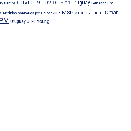
COVID-19
COVID-19 en Uruguay
ray Bentos
Fernando Doti
MSP
Omar
ra
Medidas sanitarias por Coronavirus
MTOP
Nuevo Berlin
PM
Uruguay
Young
UTEC