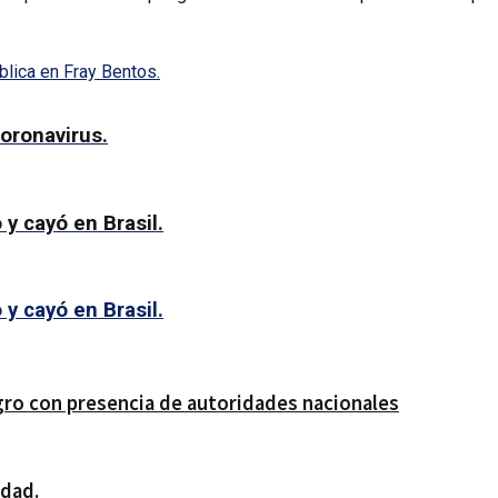
blica en Fray Bentos.
oronavirus.
y cayó en Brasil.
y cayó en Brasil.
gro con presencia de autoridades nacionales
idad.