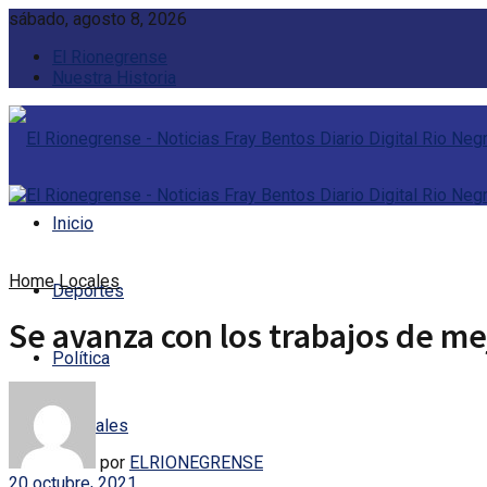
sábado, agosto 8, 2026
El Rionegrense
Nuestra Historia
Inicio
Home
Locales
Deportes
Se avanza con los trabajos de me
Política
Policiales
por
ELRIONEGRENSE
20 octubre, 2021