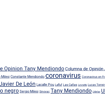
e Opinion Tany Mendiondo
Columna de Opinión 
coronavirus
Constante Mendiondo
 Milesi
Coronavirus en F
Javier De León
Lacalle Pou
Las Cañas
Lafluf
Lucas Torrei
Levratto
io negro
Tany Mendiondo
U
Sergio Milesi
Sinovac
Udelar