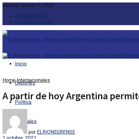
viernes, agosto 7, 2026
El Rionegrense
Nuestra Historia
Inicio
Home
Internacionales
Deportes
A partir de hoy Argentina permit
Política
Policiales
por
ELRIONEGRENSE
1 octubre, 2021