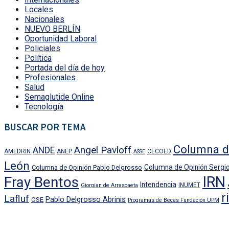
Locales
Nacionales
NUEVO BERLÍN
Oportunidad Laboral
Policiales
Política
Portada del día de hoy
Profesionales
Salud
Semaglutide Online
Tecnología
BUSCAR POR TEMA
Columna d
Angel Pavloff
ANDE
AMEDRIN
ANEP
CECOED
ASSE
León
Columna de Opinión Sergio
Columna de Opinión Pablo Delgrosso
IRN
Fray Bentos
Intendencia
INUMET
Giorgian de Arrascaeta
r
Lafluf
Pablo Delgrosso Abrinis
OSE
Programas de Becas Fundación UPM