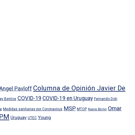
Columna de Opinión Javier De
Angel Pavloff
COVID-19
COVID-19 en Uruguay
ray Bentos
Fernando Doti
MSP
Omar
ra
Medidas sanitarias por Coronavirus
MTOP
Nuevo Berlin
PM
Uruguay
Young
UTEC