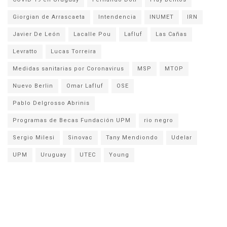
Giorgian de Arrascaeta
Intendencia
INUMET
IRN
Javier De León
Lacalle Pou
Lafluf
Las Cañas
Levratto
Lucas Torreira
Medidas sanitarias por Coronavirus
MSP
MTOP
Nuevo Berlin
Omar Lafluf
OSE
Pablo Delgrosso Abrinis
Programas de Becas Fundación UPM
rio negro
Sergio Milesi
Sinovac
Tany Mendiondo
Udelar
UPM
Uruguay
UTEC
Young