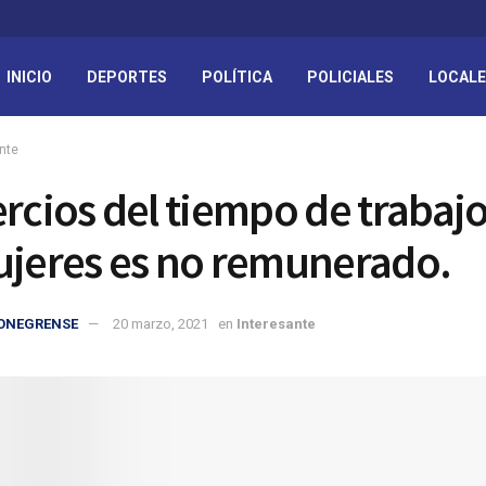
INICIO
DEPORTES
POLÍTICA
POLICIALES
LOCAL
nte
ercios del tiempo de trabaj
ujeres es no remunerado.
IONEGRENSE
20 marzo, 2021
en
Interesante