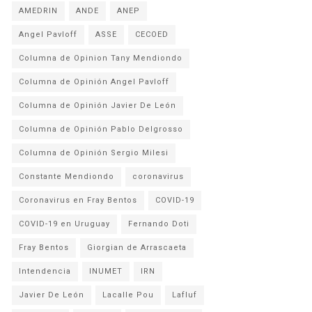
AMEDRIN
ANDE
ANEP
Angel Pavloff
ASSE
CECOED
Columna de Opinion Tany Mendiondo
Columna de Opinión Angel Pavloff
Columna de Opinión Javier De León
Columna de Opinión Pablo Delgrosso
Columna de Opinión Sergio Milesi
Constante Mendiondo
coronavirus
Coronavirus en Fray Bentos
COVID-19
COVID-19 en Uruguay
Fernando Doti
Fray Bentos
Giorgian de Arrascaeta
Intendencia
INUMET
IRN
Javier De León
Lacalle Pou
Lafluf