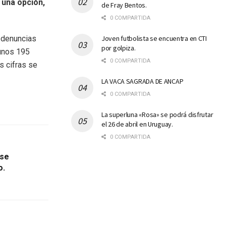
una opción,
de Fray Bentos.
0 COMPARTIDA
Joven futbolista se encuentra en CTI
 denuncias
por golpiza.
 unos 195
0 COMPARTIDA
s cifras se
LA VACA SAGRADA DE ANCAP
0 COMPARTIDA
La superluna «Rosa» se podrá disfrutar
el 26 de abril en Uruguay.
0 COMPARTIDA
 se
o.