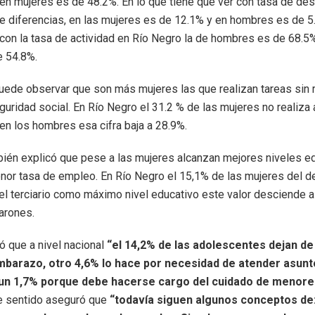
en mujeres es de 48.2%. En lo que tiene que ver con tasa de d
e diferencias, en las mujeres es de 12.1% y en hombres es de 5.
 con la tasa de actividad en Río Negro la de hombres es de 68.5%
e 54.8%.
ede observar que son más mujeres las que realizan tareas sin r
eguridad social. En Río Negro el 31.2 % de las mujeres no realiza
en los hombres esa cifra baja a 28.9%.
bién explicó que pese a las mujeres alcanzan mejores niveles e
nor tasa de empleo. En Río Negro el 15,1% de las mujeres del 
vel terciario como máximo nivel educativo este valor desciende a
varones.
 que a nivel nacional
“el 14,2% de las adolescentes dejan de 
mbarazo, otro 4,6% lo hace por necesidad de atender asun
 un 1,7% porque debe hacerse cargo del cuidado de menore
e sentido aseguró que
“todavía siguen algunos conceptos de