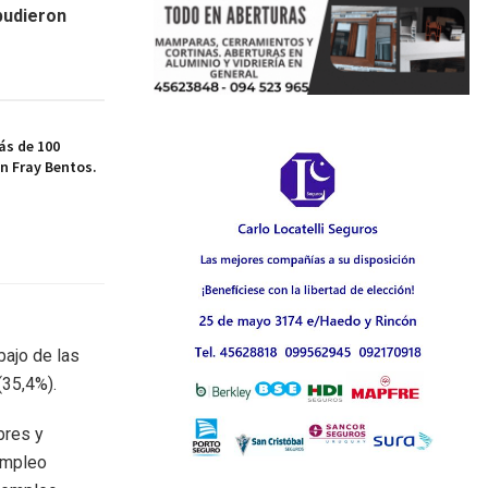
 pudieron
ás de 100
n Fray Bentos.
bajo de las
(35,4%).
bres y
empleo