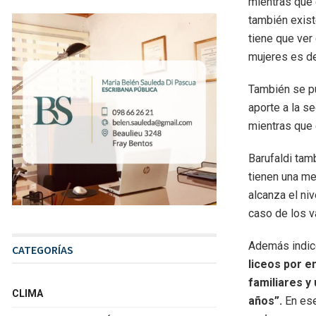
mientras que 
también exist
tiene que ver
mujeres es d
También se pu
aporte a la s
mientras que 
Barufaldi tam
tienen una me
alcanza el ni
caso de los 
Además indicó
CATEGORÍAS
liceos por e
familiares y
CLIMA
años”.
En es