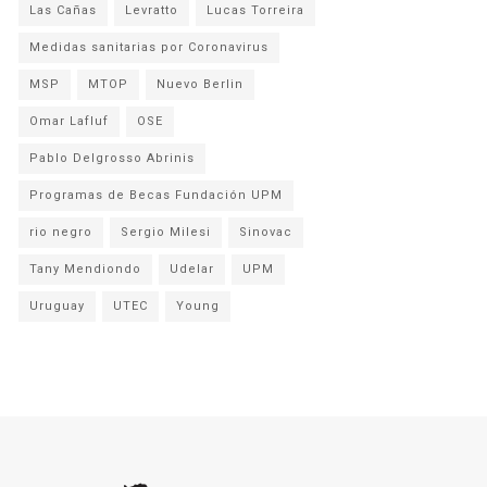
Las Cañas
Levratto
Lucas Torreira
Medidas sanitarias por Coronavirus
MSP
MTOP
Nuevo Berlin
Omar Lafluf
OSE
Pablo Delgrosso Abrinis
Programas de Becas Fundación UPM
rio negro
Sergio Milesi
Sinovac
Tany Mendiondo
Udelar
UPM
Uruguay
UTEC
Young