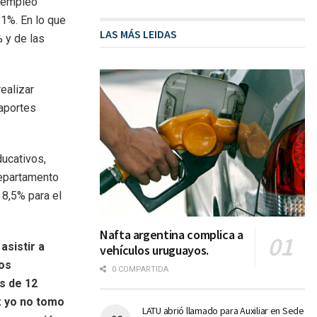
esempleo
1%. En lo que
LAS MÁS LEIDAS
 y de las
ealizar
 aportes
ducativos,
departamento
 8,5% para el
Nafta argentina complica a
asistir a
vehículos uruguayos.
tos
0 COMPARTIDA
s de 12
: yo no tomo
LATU abrió llamado para Auxiliar en Sede