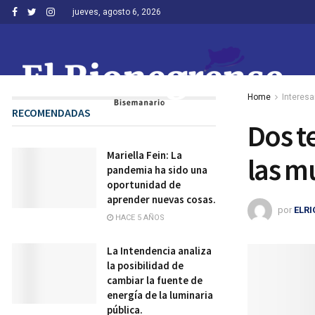
jueves, agosto 6, 2026
Home
Interesa
RECOMENDADAS
Dos t
Mariella Fein: La
las m
pandemia ha sido una
oportunidad de
aprender nuevas cosas.
por
ELR
HACE 5 AÑOS
La Intendencia analiza
la posibilidad de
cambiar la fuente de
energía de la luminaria
pública.