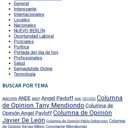
General
Interesante
Internacionales
Locales
Nacionales
NUEVO BERLÍN
Oportunidad Laboral
Policiales
Política
Portada del día de hoy
Profesionales
Salud
Semaglutide Online
Tecnología
BUSCAR POR TEMA
Columna
Angel Pavloff
ANDE
AMEDRIN
ANEP
CECOED
ASSE
de Opinion Tany Mendiondo
Columna de
Columna de Opinión
Opinión Angel Pavloff
Javier De León
Columna
Columna de Opinión Pablo Delgrosso
Constante Mendiondo
de Opinión Sergio Milesi