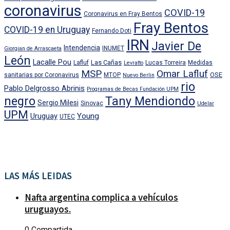
coronavirus
COVID-19
Coronavirus en Fray Bentos
Fray Bentos
COVID-19 en Uruguay
Fernando Doti
IRN
Javier De
Intendencia
INUMET
Giorgian de Arrascaeta
León
Lacalle Pou
Las Cañas
Lafluf
Lucas Torreira
Medidas
Levratto
MSP
Omar Lafluf
OSE
sanitarias por Coronavirus
MTOP
Nuevo Berlin
rio
Pablo Delgrosso Abrinis
Programas de Becas Fundación UPM
negro
Tany Mendiondo
Sergio Milesi
Sinovac
Udelar
UPM
Uruguay
Young
UTEC
LAS MÁS LEIDAS
Nafta argentina complica a vehículos
uruguayos.
0 Compartida