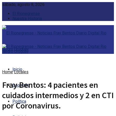
sábado, agosto 8, 2026
El Rionegrense
Nuestra Historia
Inicio
Home
Locales
Fray Bentos: 4 pacientes en
Deportes
cuidados intermedios y 2 en CTI
Política
por Coronavirus.