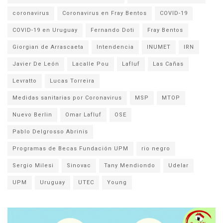
coronavirus
Coronavirus en Fray Bentos
COVID-19
COVID-19 en Uruguay
Fernando Doti
Fray Bentos
Giorgian de Arrascaeta
Intendencia
INUMET
IRN
Javier De León
Lacalle Pou
Lafluf
Las Cañas
Levratto
Lucas Torreira
Medidas sanitarias por Coronavirus
MSP
MTOP
Nuevo Berlin
Omar Lafluf
OSE
Pablo Delgrosso Abrinis
Programas de Becas Fundación UPM
rio negro
Sergio Milesi
Sinovac
Tany Mendiondo
Udelar
UPM
Uruguay
UTEC
Young