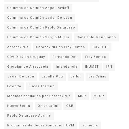
Columna de Opinión Angel Pavloff
Columna de Opinión Javier De León
Columna de Opinión Pablo Delgrosso
Columna de Opinión Sergio Milesi
Constante Mendiondo
coronavirus
Coronavirus en Fray Bentos
COVID-19
COVID-19 en Uruguay
Fernando Doti
Fray Bentos
Giorgian de Arrascaeta
Intendencia
INUMET
IRN
Javier De León
Lacalle Pou
Lafluf
Las Cañas
Levratto
Lucas Torreira
Medidas sanitarias por Coronavirus
MSP
MTOP
Nuevo Berlin
Omar Lafluf
OSE
Pablo Delgrosso Abrinis
Programas de Becas Fundación UPM
rio negro