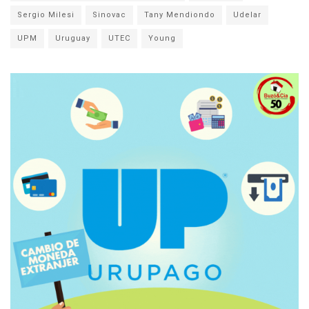
Sergio Milesi
Sinovac
Tany Mendiondo
Udelar
UPM
Uruguay
UTEC
Young