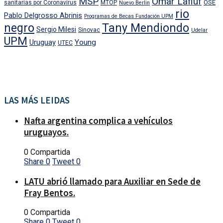
MSP
Omar Lafluf
OSE
sanitarias por Coronavirus
MTOP
Nuevo Berlin
rio
Pablo Delgrosso Abrinis
Programas de Becas Fundación UPM
negro
Tany Mendiondo
Sergio Milesi
Sinovac
Udelar
UPM
Uruguay
Young
UTEC
LAS MÁS LEIDAS
Nafta argentina complica a vehículos
uruguayos.
0 Compartida
Share
0
Tweet
0
LATU abrió llamado para Auxiliar en Sede de
Fray Bentos.
0 Compartida
Share
0
Tweet
0