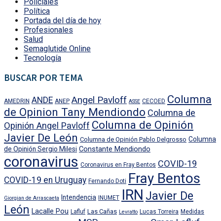
Policiales
Política
Portada del día de hoy
Profesionales
Salud
Semaglutide Online
Tecnología
BUSCAR POR TEMA
Columna
Angel Pavloff
ANDE
AMEDRIN
ANEP
CECOED
ASSE
de Opinion Tany Mendiondo
Columna de
Columna de Opinión
Opinión Angel Pavloff
Javier De León
Columna
Columna de Opinión Pablo Delgrosso
Constante Mendiondo
de Opinión Sergio Milesi
coronavirus
COVID-19
Coronavirus en Fray Bentos
Fray Bentos
COVID-19 en Uruguay
Fernando Doti
IRN
Javier De
Intendencia
INUMET
Giorgian de Arrascaeta
León
Lacalle Pou
Las Cañas
Lafluf
Lucas Torreira
Medidas
Levratto