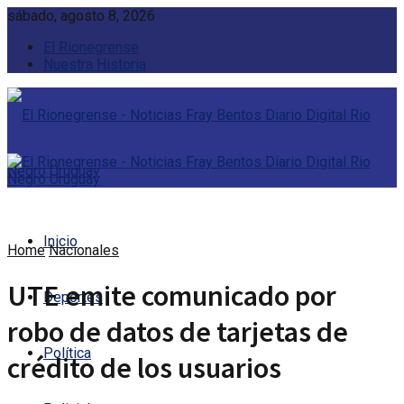
sábado, agosto 8, 2026
El Rionegrense
Nuestra Historia
Inicio
Home
Nacionales
UTE emite comunicado por
Deportes
robo de datos de tarjetas de
Política
crédito de los usuarios