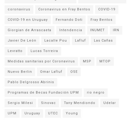
coronavirus
Coronavirus en Fray Bentos
COVID-19
COVID-19 en Uruguay
Fernando Doti
Fray Bentos
Giorgian de Arrascaeta
Intendencia
INUMET
IRN
Javier De León
Lacalle Pou
Lafluf
Las Cañas
Levratto
Lucas Torreira
Medidas sanitarias por Coronavirus
MSP
MTOP
Nuevo Berlin
Omar Lafluf
OSE
Pablo Delgrosso Abrinis
Programas de Becas Fundación UPM
rio negro
Sergio Milesi
Sinovac
Tany Mendiondo
Udelar
UPM
Uruguay
UTEC
Young