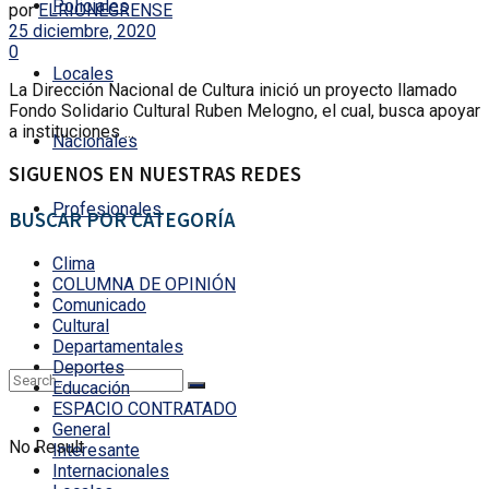
Policiales
por
ELRIONEGRENSE
25 diciembre, 2020
0
Locales
La Dirección Nacional de Cultura inició un proyecto llamado
Fondo Solidario Cultural Ruben Melogno, el cual, busca apoyar
a instituciones ...
Nacionales
SIGUENOS EN NUESTRAS REDES
Profesionales
BUSCAR POR CATEGORÍA
Clima
COLUMNA DE OPINIÓN
Comunicado
Cultural
Departamentales
Deportes
Educación
ESPACIO CONTRATADO
General
No Result
Interesante
Internacionales