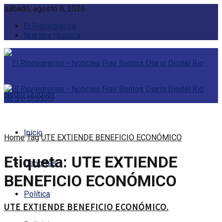
sábado, agosto 8, 2026
El Rionegrense
Nuestra Historia
Inicio
Home
Tag
UTE EXTIENDE BENEFICIO ECONÓMICO
Etiqueta:
UTE EXTIENDE
Deportes
BENEFICIO ECONÓMICO
Política
UTE EXTIENDE BENEFICIO ECONÓMICO.