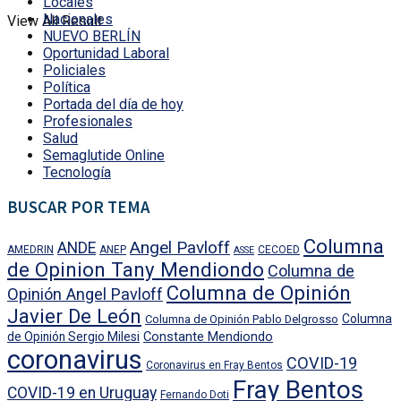
Locales
Nacionales
View All Result
NUEVO BERLÍN
Oportunidad Laboral
Policiales
Política
Portada del día de hoy
Profesionales
Salud
Semaglutide Online
Tecnología
BUSCAR POR TEMA
Columna
Angel Pavloff
ANDE
AMEDRIN
ANEP
CECOED
ASSE
de Opinion Tany Mendiondo
Columna de
Columna de Opinión
Opinión Angel Pavloff
Javier De León
Columna
Columna de Opinión Pablo Delgrosso
Constante Mendiondo
de Opinión Sergio Milesi
coronavirus
COVID-19
Coronavirus en Fray Bentos
Fray Bentos
COVID-19 en Uruguay
Fernando Doti