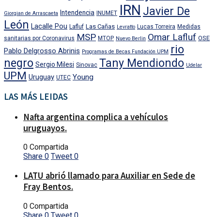
IRN
Javier De
Intendencia
INUMET
Giorgian de Arrascaeta
León
Lacalle Pou
Las Cañas
Lafluf
Lucas Torreira
Medidas
Levratto
MSP
Omar Lafluf
OSE
sanitarias por Coronavirus
MTOP
Nuevo Berlin
rio
Pablo Delgrosso Abrinis
Programas de Becas Fundación UPM
negro
Tany Mendiondo
Sergio Milesi
Sinovac
Udelar
UPM
Uruguay
Young
UTEC
LAS MÁS LEIDAS
Nafta argentina complica a vehículos
uruguayos.
0 Compartida
Share
0
Tweet
0
LATU abrió llamado para Auxiliar en Sede de
Fray Bentos.
0 Compartida
Share
0
Tweet
0