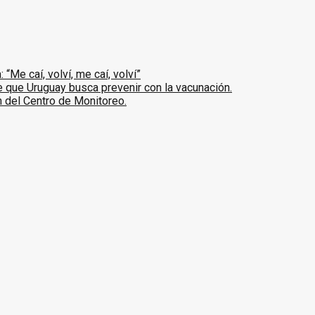
Me caí, volví, me caí, volví”
que Uruguay busca prevenir con la vacunación.
ón del Centro de Monitoreo.