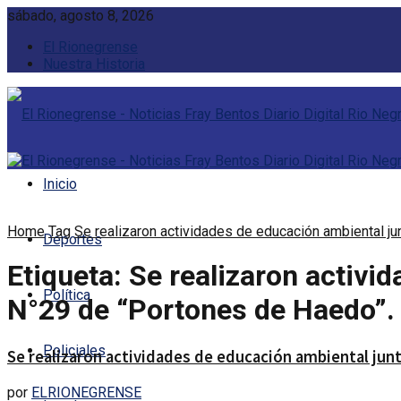
sábado, agosto 8, 2026
El Rionegrense
Nuestra Historia
Inicio
Home
Tag
Se realizaron actividades de educación ambiental j
Deportes
Etiqueta:
Se realizaron activi
Política
N°29 de “Portones de Haedo”.
Policiales
Se realizaron actividades de educación ambiental jun
por
ELRIONEGRENSE