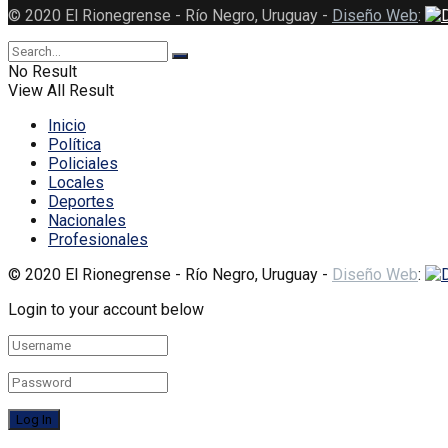
© 2020 El Rionegrense - Río Negro, Uruguay -
Diseño Web
:
No Result
View All Result
Inicio
Política
Policiales
Locales
Deportes
Nacionales
Profesionales
© 2020 El Rionegrense - Río Negro, Uruguay -
Diseño Web
:
Login to your account below