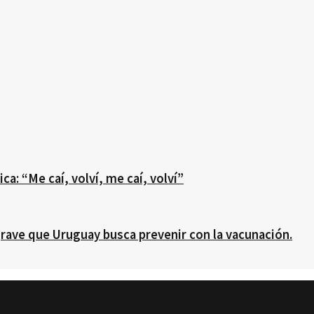
a: “Me caí, volví, me caí, volví”
ave que Uruguay busca prevenir con la vacunación.