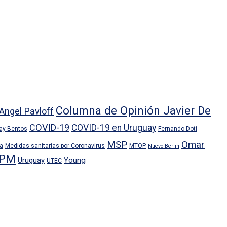
Columna de Opinión Javier De
Angel Pavloff
COVID-19
COVID-19 en Uruguay
ray Bentos
Fernando Doti
MSP
Omar
ra
Medidas sanitarias por Coronavirus
MTOP
Nuevo Berlin
PM
Uruguay
Young
UTEC