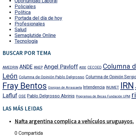
Oportunidad Laboral
Policiales
Política
Portada del día de hoy
Profesionales
Salud
Semaglutide Online
Tecnología
BUSCAR POR TEMA
Columna d
Angel Pavloff
ANDE
AMEDRIN
ANEP
CECOED
ASSE
León
Columna de Opinión Sergio
Columna de Opinión Pablo Delgrosso
IRN
Fray Bentos
Intendencia
INUMET
Giorgian de Arrascaeta
r
Lafluf
Pablo Delgrosso Abrinis
OSE
Programas de Becas Fundación UPM
LAS MÁS LEIDAS
Nafta argentina complica a vehículos uruguayos.
0 Compartida