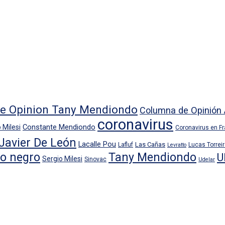
e Opinion Tany Mendiondo
Columna de Opinión 
coronavirus
Constante Mendiondo
 Milesi
Coronavirus en F
Javier De León
Lacalle Pou
Las Cañas
Lafluf
Lucas Torrei
Levratto
io negro
Tany Mendiondo
U
Sergio Milesi
Sinovac
Udelar