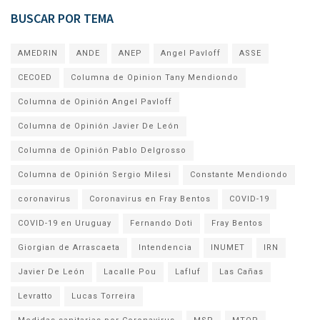
BUSCAR POR TEMA
AMEDRIN
ANDE
ANEP
Angel Pavloff
ASSE
CECOED
Columna de Opinion Tany Mendiondo
Columna de Opinión Angel Pavloff
Columna de Opinión Javier De León
Columna de Opinión Pablo Delgrosso
Columna de Opinión Sergio Milesi
Constante Mendiondo
coronavirus
Coronavirus en Fray Bentos
COVID-19
COVID-19 en Uruguay
Fernando Doti
Fray Bentos
Giorgian de Arrascaeta
Intendencia
INUMET
IRN
Javier De León
Lacalle Pou
Lafluf
Las Cañas
Levratto
Lucas Torreira