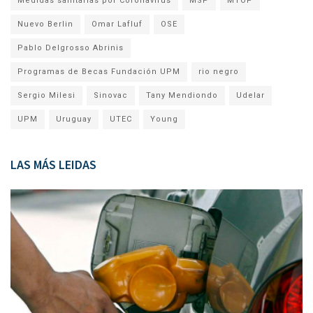
Medidas sanitarias por Coronavirus
MSP
MTOP
Nuevo Berlin
Omar Lafluf
OSE
Pablo Delgrosso Abrinis
Programas de Becas Fundación UPM
rio negro
Sergio Milesi
Sinovac
Tany Mendiondo
Udelar
UPM
Uruguay
UTEC
Young
LAS MÁS LEIDAS