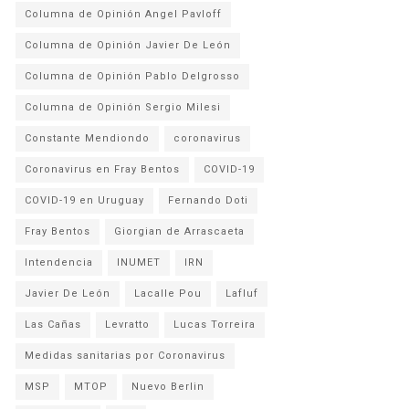
Columna de Opinión Angel Pavloff
Columna de Opinión Javier De León
Columna de Opinión Pablo Delgrosso
Columna de Opinión Sergio Milesi
Constante Mendiondo
coronavirus
Coronavirus en Fray Bentos
COVID-19
COVID-19 en Uruguay
Fernando Doti
Fray Bentos
Giorgian de Arrascaeta
Intendencia
INUMET
IRN
Javier De León
Lacalle Pou
Lafluf
Las Cañas
Levratto
Lucas Torreira
Medidas sanitarias por Coronavirus
MSP
MTOP
Nuevo Berlin