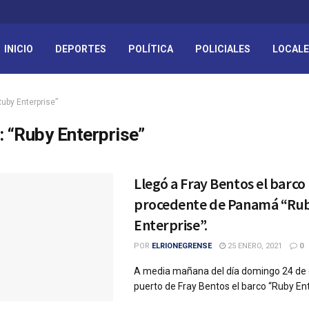
INICIO
DEPORTES
POLÍTICA
POLICIALES
LOCAL
Ruby Enterprise”
:
“Ruby Enterprise”
Llegó a Fray Bentos el barco
procedente de Panamá “Ru
Enterprise”.
POR
ELRIONEGRENSE
25 ENERO, 2021
0
A media mañana del día domingo 24 de e
puerto de Fray Bentos el barco “Ruby Ente