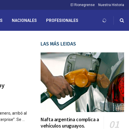
El Rionegrense
Nuestra Historia
ES
NACIONALES
PROFESIONALES
LAS MÁS LEIDAS
by
nero, arribó al
Nafta argentina complica a
rprise”. Se ...
vehículos uruguayos.