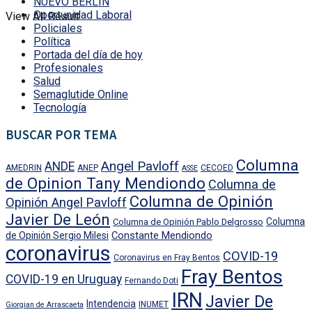
NUEVO BERLÍN
Oportunidad Laboral
View All Result
Policiales
Política
Portada del día de hoy
Profesionales
Salud
Semaglutide Online
Tecnología
BUSCAR POR TEMA
Columna
Angel Pavloff
ANDE
AMEDRIN
ANEP
CECOED
ASSE
de Opinion Tany Mendiondo
Columna de
Columna de Opinión
Opinión Angel Pavloff
Javier De León
Columna
Columna de Opinión Pablo Delgrosso
Constante Mendiondo
de Opinión Sergio Milesi
coronavirus
COVID-19
Coronavirus en Fray Bentos
Fray Bentos
COVID-19 en Uruguay
Fernando Doti
IRN
Javier De
Intendencia
INUMET
Giorgian de Arrascaeta