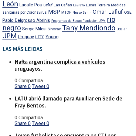
León
Lacalle Pou
Las Cañas
Lafluf
Lucas Torreira
Medidas
Levratto
MSP
Omar Lafluf
OSE
sanitarias por Coronavirus
MTOP
Nuevo Berlin
rio
Pablo Delgrosso Abrinis
Programas de Becas Fundación UPM
negro
Tany Mendiondo
Sergio Milesi
Sinovac
Udelar
UPM
Uruguay
Young
UTEC
LAS MÁS LEIDAS
Nafta argentina complica a vehículos
uruguayos.
0 Compartida
Share
0
Tweet
0
LATU abrió llamado para Auxiliar en Sede de
Fray Bentos.
0 Compartida
Share
0
Tweet
0
Joven futbolista se encuentra en CTI por