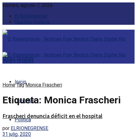
viernes, agosto 7, 2026
El Rionegrense
Nuestra Historia
Inicio
Home
Tag
Monica Frascheri
Etiqueta:
Monica Frascheri
Deportes
Frascheri denuncia déficit en el hospital
Política
por
ELRIONEGRENSE
31 julio, 2020