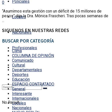
Policiales
0
“Asumimos esta gestión con un déficit de 15 millones de
pesos” dijo la Dra. Mónica Frascheri. Tras pocas semanas de
Locales
...
SIGUENOS EN NUESTRAS REDES
Nacionales
BUSCAR POR CATEGORÍA
Profesionales
Clima
COLUMNA DE OPINIÓN
Comunicado
Cultural
Departamentales
Deportes
Educación
ESPACIO CONTRATADO
General
Interesante
Internacionales
No Result
Locales
Nacionales