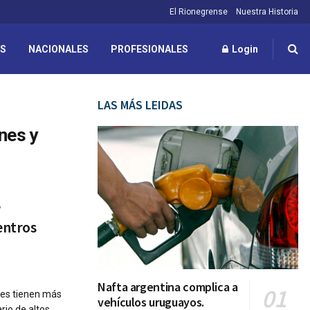
El Rionegrense
Nuestra Historia
ES
NACIONALES
PROFESIONALES
Login
LAS MÁS LEIDAS
nes y
e
centros
Nafta argentina complica a
enes tienen más
vehículos uruguayos.
rio de altos