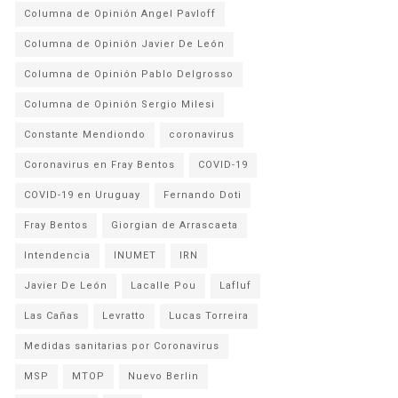
Columna de Opinión Angel Pavloff
Columna de Opinión Javier De León
Columna de Opinión Pablo Delgrosso
Columna de Opinión Sergio Milesi
Constante Mendiondo
coronavirus
Coronavirus en Fray Bentos
COVID-19
COVID-19 en Uruguay
Fernando Doti
Fray Bentos
Giorgian de Arrascaeta
Intendencia
INUMET
IRN
Javier De León
Lacalle Pou
Lafluf
Las Cañas
Levratto
Lucas Torreira
Medidas sanitarias por Coronavirus
MSP
MTOP
Nuevo Berlin