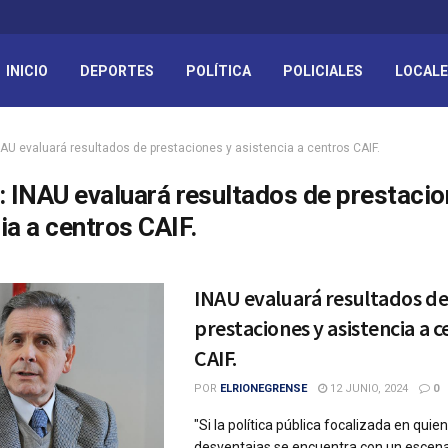
INICIO
DEPORTES
POLÍTICA
POLICIALES
LOCAL
NAU evaluará resultados de prestaciones y asistencia a centros CAIF.
:
INAU evaluará resultados de prestacio
ia a centros CAIF.
INAU evaluará resultados d
prestaciones y asistencia a 
CAIF.
POR
ELRIONEGRENSE
12 JUNIO, 2024
0
"Si la política pública focalizada en qui
desventajas se encuentra con un escena