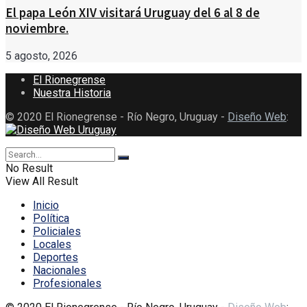
El papa León XIV visitará Uruguay del 6 al 8 de
noviembre.
5 agosto, 2026
El Rionegrense
Nuestra Historia
© 2020 El Rionegrense - Río Negro, Uruguay -
Diseño Web
:
No Result
View All Result
Inicio
Política
Policiales
Locales
Deportes
Nacionales
Profesionales