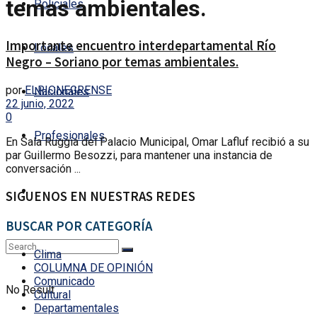
temas ambientales.
Policiales
Importante encuentro interdepartamental Río
Locales
Negro – Soriano por temas ambientales.
por
ELRIONEGRENSE
Nacionales
22 junio, 2022
0
Profesionales
En Sala Ruggia del Palacio Municipal, Omar Lafluf recibió a su
par Guillermo Besozzi, para mantener una instancia de
conversación ...
SIGUENOS EN NUESTRAS REDES
BUSCAR POR CATEGORÍA
Clima
COLUMNA DE OPINIÓN
Comunicado
No Result
Cultural
Departamentales