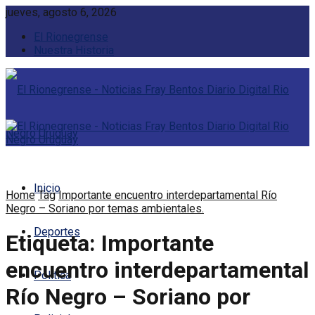
jueves, agosto 6, 2026
El Rionegrense
Nuestra Historia
Inicio
Home
Tag
Importante encuentro interdepartamental Río
Negro – Soriano por temas ambientales.
Deportes
Etiqueta:
Importante
encuentro interdepartamental
Política
Río Negro – Soriano por