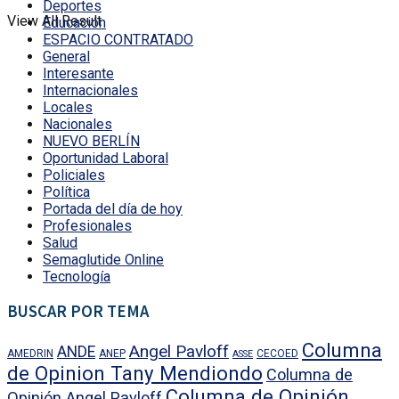
Deportes
View All Result
Educación
ESPACIO CONTRATADO
General
Interesante
Internacionales
Locales
Nacionales
NUEVO BERLÍN
Oportunidad Laboral
Policiales
Política
Portada del día de hoy
Profesionales
Salud
Semaglutide Online
Tecnología
BUSCAR POR TEMA
Columna
Angel Pavloff
ANDE
AMEDRIN
ANEP
CECOED
ASSE
de Opinion Tany Mendiondo
Columna de
Columna de Opinión
Opinión Angel Pavloff