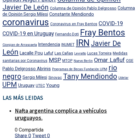
Javier De León
Columna
Columna de Opinión Pablo Delgrosso
Constante Mendiondo
de Opinión Sergio Milesi
coronavirus
COVID-19
Coronavirus en Fray Bentos
Fray Bentos
COVID-19 en Uruguay
Fernando Doti
IRN
Javier De
Intendencia
INUMET
Giorgian de Arrascaeta
León
Lacalle Pou
Las Cañas
Lafluf
Lucas Torreira
Medidas
Levratto
MSP
Omar Lafluf
OSE
sanitarias por Coronavirus
MTOP
Nuevo Berlin
rio
Pablo Delgrosso Abrinis
Programas de Becas Fundación UPM
negro
Tany Mendiondo
Sergio Milesi
Sinovac
Udelar
UPM
Uruguay
Young
UTEC
LAS MÁS LEIDAS
Nafta argentina complica a vehículos
uruguayos.
0 Compartida
Share
0
Tweet
0