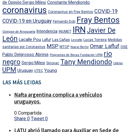
Constante Mendiondo
de Opinión Sergio Milesi
coronavirus
COVID-19
Coronavirus en Fray Bentos
Fray Bentos
COVID-19 en Uruguay
Fernando Doti
IRN
Javier De
Intendencia
INUMET
Giorgian de Arrascaeta
León
Lacalle Pou
Las Cañas
Lafluf
Lucas Torreira
Medidas
Levratto
MSP
Omar Lafluf
OSE
sanitarias por Coronavirus
MTOP
Nuevo Berlin
rio
Pablo Delgrosso Abrinis
Programas de Becas Fundación UPM
negro
Tany Mendiondo
Sergio Milesi
Sinovac
Udelar
UPM
Uruguay
Young
UTEC
LAS MÁS LEIDAS
Nafta argentina complica a vehículos
uruguayos.
0 Compartida
Share
0
Tweet
0
LATU abrió llamado para Auxiliar en Sede de