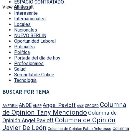
ESPACIO CONTRATADO
View All Result
General
Interesante
Internacionales
Locales
Nacionales
NUEVO BERLÍN
Oportunidad Laboral
Policiales
Política
Portada del día de hoy
Profesionales
Salud
Semaglutide Online
Tecnología
BUSCAR POR TEMA
Columna
Angel Pavloff
ANDE
AMEDRIN
ANEP
CECOED
ASSE
de Opinion Tany Mendiondo
Columna de
Columna de Opinión
Opinión Angel Pavloff
Javier De León
Columna
Columna de Opinión Pablo Delgrosso