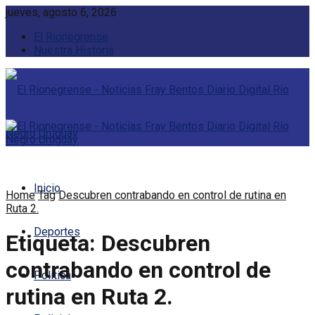
jueves, agosto 6, 2026
El Rionegrense
Nuestra Historia
Inicio
Home
Tag
Descubren contrabando en control de rutina en
Ruta 2.
Deportes
Etiqueta:
Descubren
contrabando en control de
Política
rutina en Ruta 2.