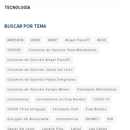
TECNOLOGÍA
BUSCAR POR TEMA
AMEDRIN
ANDE
ANEP
Angel Pavloff
ASSE
CECOED
Columna de Opinion Tany Mendiondo
Columna de Opinión Angel Pavloff
Columna de Opinión Javier De León
Columna de Opinión Pablo Delgrosso
Columna de Opinión Sergio Milesi
Constante Mendiondo
coronavirus
Coronavirus en Fray Bentos
COVID-19
COVID-19 en Uruguay
Fernando Doti
Fray Bentos
Giorgian de Arrascaeta
Intendencia
INUMET
IRN
Javier De León
Lacalle Pou
Lafluf
Las Cañas