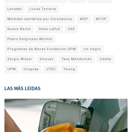
Levratto
Lucas Torreira
Medidas sanitarias por Coronavirus
MSP
MTOP
Nuevo Berlin
Omar Lafluf
OSE
Pablo Delgrosso Abrinis
Programas de Becas Fundación UPM
rio negro
Sergio Milesi
Sinovac
Tany Mendiondo
Udelar
UPM
Uruguay
UTEC
Young
LAS MÁS LEIDAS