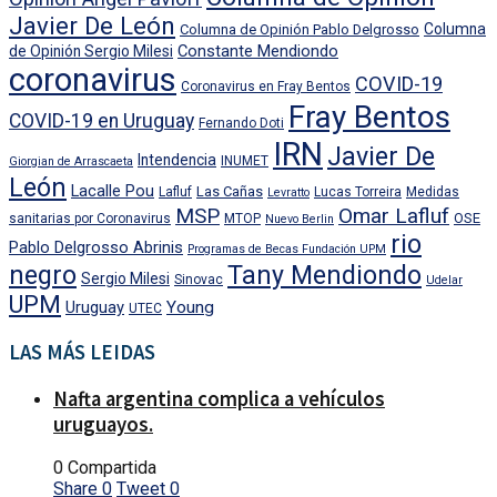
Javier De León
Columna
Columna de Opinión Pablo Delgrosso
Constante Mendiondo
de Opinión Sergio Milesi
coronavirus
COVID-19
Coronavirus en Fray Bentos
Fray Bentos
COVID-19 en Uruguay
Fernando Doti
IRN
Javier De
Intendencia
INUMET
Giorgian de Arrascaeta
León
Lacalle Pou
Las Cañas
Lafluf
Lucas Torreira
Medidas
Levratto
MSP
Omar Lafluf
OSE
sanitarias por Coronavirus
MTOP
Nuevo Berlin
rio
Pablo Delgrosso Abrinis
Programas de Becas Fundación UPM
negro
Tany Mendiondo
Sergio Milesi
Sinovac
Udelar
UPM
Uruguay
Young
UTEC
LAS MÁS LEIDAS
Nafta argentina complica a vehículos
uruguayos.
0 Compartida
Share
0
Tweet
0