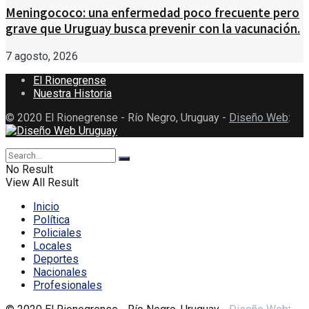
Meningococo: una enfermedad poco frecuente pero
grave que Uruguay busca prevenir con la vacunación.
7 agosto, 2026
El Rionegrense
Nuestra Historia
© 2020 El Rionegrense - Río Negro, Uruguay -
Diseño Web
:
No Result
View All Result
Inicio
Política
Policiales
Locales
Deportes
Nacionales
Profesionales