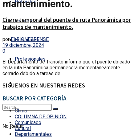
mantenimiento.
Policiales
Cierre temporal del puente de ruta Panorámica por
Locales
trabajos de mantenimiento.
por
ELRIONEGRENSE
Nacionales
19 diciembre, 2024
0
Profesionales
El Departamento de Tránsito informó que el puente ubicado
en la ruta Panorámica permanecerá momentáneamente
cerrado debido a tareas de ...
SIGUENOS EN NUESTRAS REDES
BUSCAR POR CATEGORÍA
Clima
COLUMNA DE OPINIÓN
Comunicado
No Result
Cultural
Departamentales