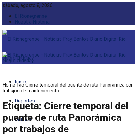
sábado, agosto 8, 2026
El Rionegrense
Nuestra Historia
Inicio
Home
Tag
Cierre temporal del puente de ruta Panorámica por
trabajos de mantenimiento.
Deportes
Etiqueta:
Cierre temporal del
puente de ruta Panorámica
Política
por trabajos de