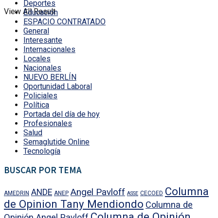
Deportes
View All Result
Educación
ESPACIO CONTRATADO
General
Interesante
Internacionales
Locales
Nacionales
NUEVO BERLÍN
Oportunidad Laboral
Policiales
Política
Portada del día de hoy
Profesionales
Salud
Semaglutide Online
Tecnología
BUSCAR POR TEMA
Columna
Angel Pavloff
ANDE
AMEDRIN
ANEP
CECOED
ASSE
de Opinion Tany Mendiondo
Columna de
Columna de Opinión
Opinión Angel Pavloff