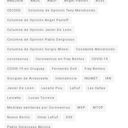
AMEDRIN
ANDE
ANEP
Angel Pavloff
ASSE
CECOED
Columna de Opinion Tany Mendiondo
Columna de Opinión Angel Pavloff
Columna de Opinión Javier De León
Columna de Opinión Pablo Delgrosso
Columna de Opinión Sergio Milesi
Constante Mendiondo
coronavirus
Coronavirus en Fray Bentos
COVID-19
COVID-19 en Uruguay
Fernando Doti
Fray Bentos
Giorgian de Arrascaeta
Intendencia
INUMET
IRN
Javier De León
Lacalle Pou
Lafluf
Las Cañas
Levratto
Lucas Torreira
Medidas sanitarias por Coronavirus
MSP
MTOP
Nuevo Berlin
Omar Lafluf
OSE
Pablo Delgrosso Abrinis