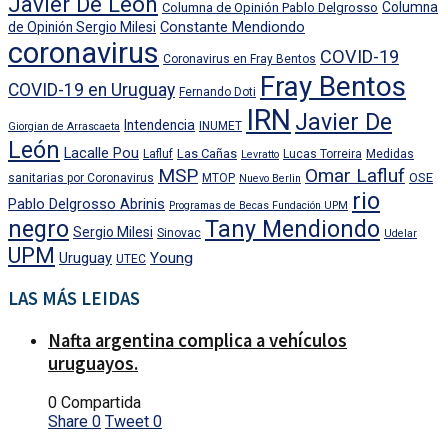
Javier De León
Columna
Columna de Opinión Pablo Delgrosso
Constante Mendiondo
de Opinión Sergio Milesi
coronavirus
COVID-19
Coronavirus en Fray Bentos
Fray Bentos
COVID-19 en Uruguay
Fernando Doti
IRN
Javier De
Intendencia
INUMET
Giorgian de Arrascaeta
León
Lacalle Pou
Las Cañas
Lafluf
Lucas Torreira
Medidas
Levratto
MSP
Omar Lafluf
OSE
sanitarias por Coronavirus
MTOP
Nuevo Berlin
rio
Pablo Delgrosso Abrinis
Programas de Becas Fundación UPM
negro
Tany Mendiondo
Sergio Milesi
Sinovac
Udelar
UPM
Uruguay
Young
UTEC
LAS MÁS LEIDAS
Nafta argentina complica a vehículos
uruguayos.
0 Compartida
Share
0
Tweet
0