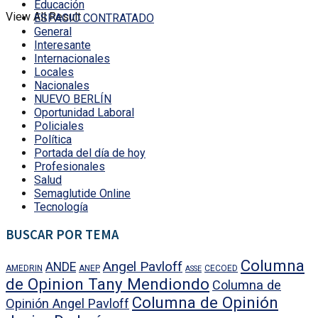
Educación
View All Result
ESPACIO CONTRATADO
General
Interesante
Internacionales
Locales
Nacionales
NUEVO BERLÍN
Oportunidad Laboral
Policiales
Política
Portada del día de hoy
Profesionales
Salud
Semaglutide Online
Tecnología
BUSCAR POR TEMA
Columna
Angel Pavloff
ANDE
AMEDRIN
ANEP
CECOED
ASSE
de Opinion Tany Mendiondo
Columna de
Columna de Opinión
Opinión Angel Pavloff