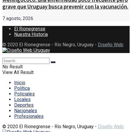
grave que Uruguay busca prevenir con la vacunación.
7 agosto, 2026
El Rionegrense
Nuestra Historia
© 2020 El Rionegrense - Río Negro, Uruguay -
Diseño Web
:
No Result
View All Result
Inicio
Política
Policiales
Locales
Deportes
Nacionales
Profesionales
© 2020 El Rionegrense - Río Negro, Uruguay -
Diseño Web
: