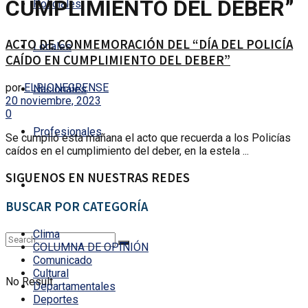
CUMPLIMIENTO DEL DEBER”
Policiales
ACTO DE CONMEMORACIÓN DEL “DÍA DEL POLICÍA
Locales
CAÍDO EN CUMPLIMIENTO DEL DEBER”
por
ELRIONEGRENSE
Nacionales
20 noviembre, 2023
0
Profesionales
Se cumplió esta mañana el acto que recuerda a los Policías
caídos en el cumplimiento del deber, en la estela ...
SIGUENOS EN NUESTRAS REDES
BUSCAR POR CATEGORÍA
Clima
COLUMNA DE OPINIÓN
Comunicado
Cultural
No Result
Departamentales
Deportes