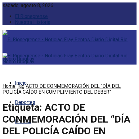
sábado, agosto 8, 2026
El Rionegrense
Nuestra Historia
Inicio
Home
Tag
ACTO DE CONMEMORACIÓN DEL “DÍA DEL
POLICÍA CAÍDO EN CUMPLIMIENTO DEL DEBER”
Deportes
Etiqueta:
ACTO DE
CONMEMORACIÓN DEL “DÍA
Política
DEL POLICÍA CAÍDO EN