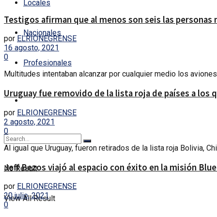
Locales
Testigos afirman que al menos son seis las personas 
Nacionales
por
ELRIONEGRENSE
16 agosto, 2021
0
Profesionales
Multitudes intentaban alcanzar por cualquier medio los aviones 
Uruguay fue removido de la lista roja de países a los 
por
ELRIONEGRENSE
2 agosto, 2021
0
Al igual que Uruguay, fueron retirados de la lista roja Bolivia, C
Jeff Bezos viajó al espacio con éxito en la misión Blue
No Result
por
ELRIONEGRENSE
20 julio, 2021
View All Result
0