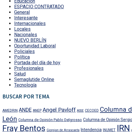
Educación
ESPACIO CONTRATADO
General
Interesante
Internacionales
Locales
Nacionales
NUEVO BERLÍN
Oportunidad Laboral
Policiales
Política
Portada del día de hoy
Profesionales
Salud
Semaglutide Online
Tecnología
BUSCAR POR TEMA
Columna d
Angel Pavloff
ANDE
AMEDRIN
ANEP
CECOED
ASSE
León
Columna de Opinión Sergio
Columna de Opinión Pablo Delgrosso
IRN
Fray Bentos
Intendencia
INUMET
Giorgian de Arrascaeta