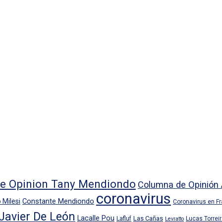
e Opinion Tany Mendiondo
Columna de Opinión 
coronavirus
Constante Mendiondo
 Milesi
Coronavirus en F
Javier De León
Lacalle Pou
Las Cañas
Lafluf
Lucas Torrei
Levratto