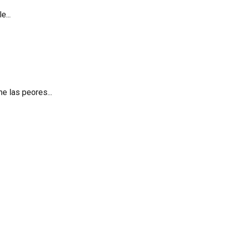
e...
e las peores...