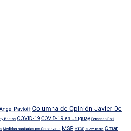
Columna de Opinión Javier De
Angel Pavloff
COVID-19
COVID-19 en Uruguay
ray Bentos
Fernando Doti
MSP
Omar
ra
Medidas sanitarias por Coronavirus
MTOP
Nuevo Berlin