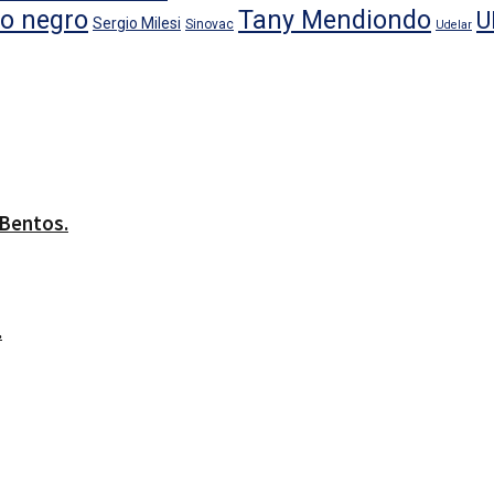
io negro
Tany Mendiondo
U
Sergio Milesi
Sinovac
Udelar
 Bentos.
.