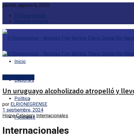
jueves, agosto 6, 2026
El Rionegrense
Nuestra Historia
Inicio
Internacionales
Deportes
Un uruguayo alcoholizado atropelló y llev
Política
por
ELRIONEGRENSE
1 septiembre, 2024
Home
Category
Internacionales
Policiales
Internacionales