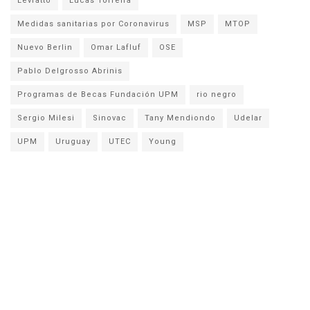
Levratto
Lucas Torreira
Medidas sanitarias por Coronavirus
MSP
MTOP
Nuevo Berlin
Omar Lafluf
OSE
Pablo Delgrosso Abrinis
Programas de Becas Fundación UPM
rio negro
Sergio Milesi
Sinovac
Tany Mendiondo
Udelar
UPM
Uruguay
UTEC
Young