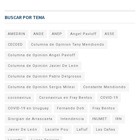
BUSCAR POR TEMA
AMEDRIN
ANDE
ANEP
Angel Pavloff
ASSE
CECOED
Columna de Opinion Tany Mendiondo
Columna de Opinión Angel Pavloff
Columna de Opinión Javier De León
Columna de Opinión Pablo Delgrosso
Columna de Opinión Sergio Milesi
Constante Mendiondo
coronavirus
Coronavirus en Fray Bentos
COVID-19
COVID-19 en Uruguay
Fernando Doti
Fray Bentos
Giorgian de Arrascaeta
Intendencia
INUMET
IRN
Javier De León
Lacalle Pou
Lafluf
Las Cañas