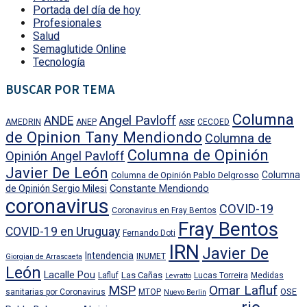
Portada del día de hoy
Profesionales
Salud
Semaglutide Online
Tecnología
BUSCAR POR TEMA
Columna
Angel Pavloff
ANDE
AMEDRIN
ANEP
CECOED
ASSE
de Opinion Tany Mendiondo
Columna de
Columna de Opinión
Opinión Angel Pavloff
Javier De León
Columna
Columna de Opinión Pablo Delgrosso
Constante Mendiondo
de Opinión Sergio Milesi
coronavirus
COVID-19
Coronavirus en Fray Bentos
Fray Bentos
COVID-19 en Uruguay
Fernando Doti
IRN
Javier De
Intendencia
INUMET
Giorgian de Arrascaeta
León
Lacalle Pou
Las Cañas
Lafluf
Lucas Torreira
Medidas
Levratto
MSP
Omar Lafluf
OSE
sanitarias por Coronavirus
MTOP
Nuevo Berlin