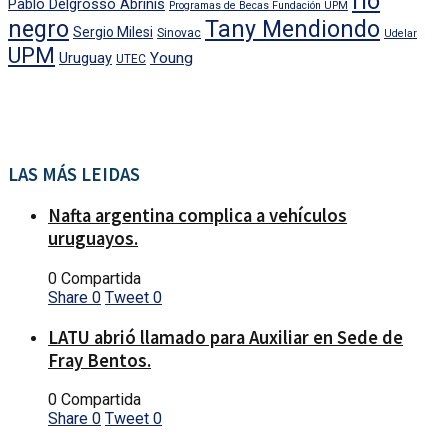
rio
Pablo Delgrosso Abrinis
Programas de Becas Fundación UPM
negro
Tany Mendiondo
Sergio Milesi
Sinovac
Udelar
UPM
Uruguay
Young
UTEC
LAS MÁS LEIDAS
Nafta argentina complica a vehículos
uruguayos.
0 Compartida
Share
0
Tweet
0
LATU abrió llamado para Auxiliar en Sede de
Fray Bentos.
0 Compartida
Share
0
Tweet
0