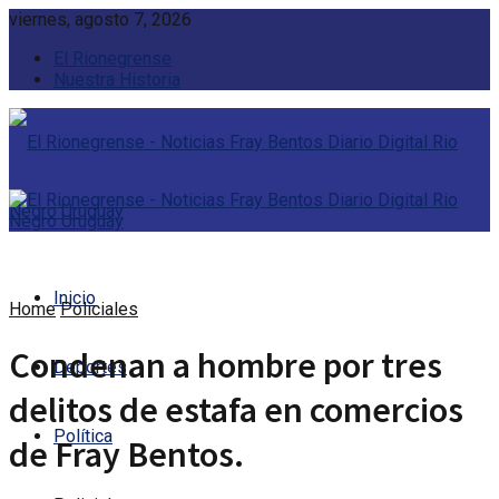
viernes, agosto 7, 2026
El Rionegrense
Nuestra Historia
Inicio
Home
Policiales
Condenan a hombre por tres
Deportes
delitos de estafa en comercios
Política
de Fray Bentos.