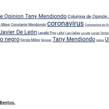
e Opinion Tany Mendiondo
Columna de Opinión 
coronavirus
Constante Mendiondo
 Milesi
Coronavirus en F
Javier De León
Lacalle Pou
Las Cañas
Lafluf
Lucas Torrei
Levratto
io negro
Tany Mendiondo
U
Sergio Milesi
Sinovac
Udelar
 Bentos.