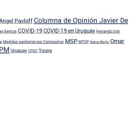
Columna de Opinión Javier De
Angel Pavloff
COVID-19
COVID-19 en Uruguay
ray Bentos
Fernando Doti
MSP
Omar
ra
Medidas sanitarias por Coronavirus
MTOP
Nuevo Berlin
PM
Uruguay
Young
UTEC