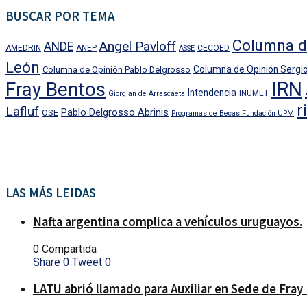
BUSCAR POR TEMA
Columna d
Angel Pavloff
ANDE
AMEDRIN
ANEP
CECOED
ASSE
León
Columna de Opinión Sergio
Columna de Opinión Pablo Delgrosso
IRN
Fray Bentos
Intendencia
INUMET
Giorgian de Arrascaeta
r
Lafluf
Pablo Delgrosso Abrinis
OSE
Programas de Becas Fundación UPM
LAS MÁS LEIDAS
Nafta argentina complica a vehículos uruguayos.
0 Compartida
Share
0
Tweet
0
LATU abrió llamado para Auxiliar en Sede de Fray