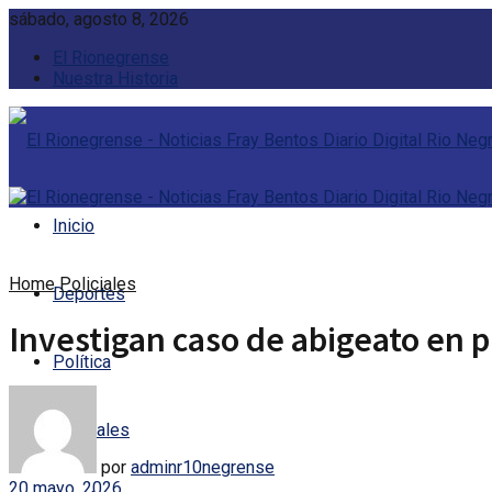
sábado, agosto 8, 2026
El Rionegrense
Nuestra Historia
Inicio
Home
Policiales
Deportes
Investigan caso de abigeato en p
Política
Policiales
por
adminr10negrense
20 mayo, 2026