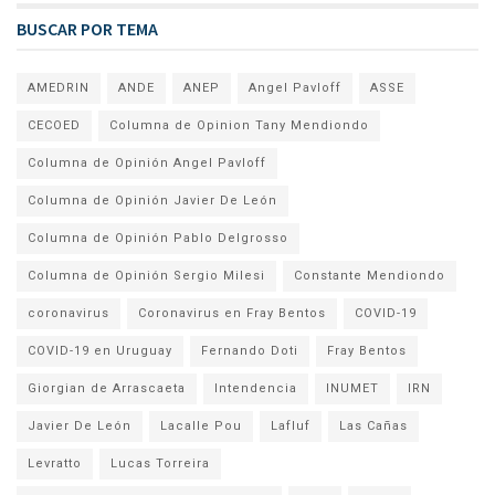
BUSCAR POR TEMA
AMEDRIN
ANDE
ANEP
Angel Pavloff
ASSE
CECOED
Columna de Opinion Tany Mendiondo
Columna de Opinión Angel Pavloff
Columna de Opinión Javier De León
Columna de Opinión Pablo Delgrosso
Columna de Opinión Sergio Milesi
Constante Mendiondo
coronavirus
Coronavirus en Fray Bentos
COVID-19
COVID-19 en Uruguay
Fernando Doti
Fray Bentos
Giorgian de Arrascaeta
Intendencia
INUMET
IRN
Javier De León
Lacalle Pou
Lafluf
Las Cañas
Levratto
Lucas Torreira